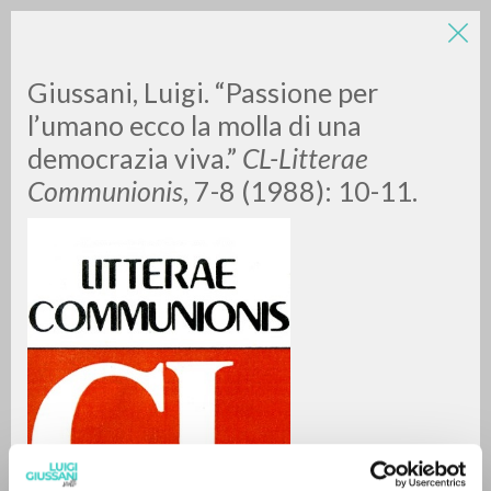
Giussani, Luigi. “Passione per
l’umano ecco la molla di una
democrazia viva.”
CL-Litterae
Communionis
, 7-8 (1988): 10-11.
BÚSQUEDA AVANZADA »
A
Z
0
DOCUMENTOS ENCONTRADOS
RESULTADOS SUCESIVOS