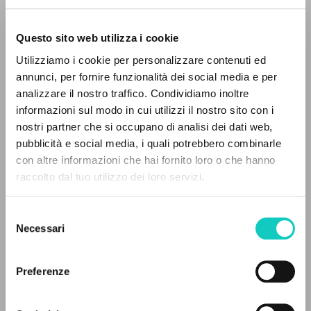
Questo sito web utilizza i cookie
Utilizziamo i cookie per personalizzare contenuti ed
Giussani Luigi
Autor
annunci, per fornire funzionalità dei social media e per
analizzare il nostro traffico. Condividiamo inoltre
Italiano
informazioni sul modo in cui utilizzi il nostro sito con i
CL-Litterae Communionis
nostri partner che si occupano di analisi dei dati web,
1988
pubblicità e social media, i quali potrebbero combinarle
Páginas: 2
EL PROYECTO
con altre informazioni che hai fornito loro o che hanno
raccolto dal tuo utilizzo dei loro servizi.
Este portal recoge y pone a disposición de los
usuarios los textos de Luigi Giussani: casi 5000
ÚLTIMA ACTUALIZACIÓN
Selezione
11/12/2025
voces bibliográficas, textos íntegros en 5
Necessari
del
idiomas y líneas temáticas.
consenso
Preferenze
LEE EL FULL TEXT EN LA EDICIÓN
NAVEGA
DISPONIBLE