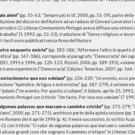
ais além”
(pp. 55-63; “Sempre più in là”, 2000, pp. 51-59), parte dell
aduzione del discorso dell’Autore ad un raduno di Giovani Lavoratori
periodico
CL-Litterae Communionis Portugal
aveva diffuso una sintesi d
RESULTADOS SUCESIVOS
 trabalho” (1 1992: pp. 22-23), traduzione di “Senso religioso e lavor
i i testi sono pubblicati senza firma dell’Autore.
outro enquanto existe”
(pp. 183-186; “Affermare l’altro in quanto è
lítica” (pp. 167-186), corrisponde al paragrafo “Democrazia” del cap
(SEI, 1995 e 1996, pp. 120-123; Rizzoli, 2006, pp. 189-193), volume 
e é uma experiencia
(“Democracia”, Edições Tenacitas, 2007, pp. 166-
contecimento que nos odeiam”
(pp. 226-230; “Un evento, ecco per
sezione “Apêndice: Artigos e entrevistas”
(pp. 187-279), è un’intervis
l Sabato
(“Un evento. Per questo ci odiano”,
Il Sabato
, aprile 25, 1992
unionis Portugal
con il titolo “Um facto. Por isso nos odeiam” (7 1992
 algumas palavras que marcam o caminho cristão”
(pp. 275-279; “I
iano”, 2000, pp. 271-275), anch’esso parte della quinta sezione (pp. 1
NAVEGA
IDIOMA
ore Romano
del 6 aprile 1996 (p. 4). Il mese successivo, lo scritto fu
-CL
con il titolo
“O valor de algumas palavras que marcam o caminho 
Búsqueda avanzada »
Italiano
 di alcune grandi cose che segnano il cammino cristiano” in
Litterae-Co
Il PerCorso
Inglés