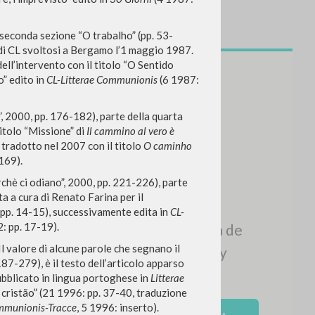
a seconda sezione “O trabalho” (pp. 53-
 di CL svoltosi a Bergamo l’1 maggio 1987.
ell’intervento con il titolo “O Sentido
o” edito in
CL-Litterae Communionis
(6 1987:
”, 2000, pp. 176-182), parte della quarta
itolo “Missione” di
Il cammino al vero è
tradotto nel 2007 con il titolo
O caminho
169).
chè ci odiano”, 2000, pp. 221-226), parte
ta a cura di Renato Farina per il
, pp. 14-15), successivamente edita in
CL-
: pp. 17-19).
l valore di alcune parole che segnano il
87-279), è il testo dell’articolo apparso
NEWSLETTER
 pubblicato in lingua portoghese in
Litterae
cristão” (21 1996: pp. 37-40, traduzione
Recibe información actualizada de
mmunionis-Tracce
, 5 1996: inserto).