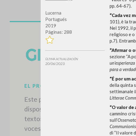
pp. 64-67).
Lucerna
“Cada vez m
Portugués
101), è la tr
2019
Nel 1992, il 
Páginas: 288
religioso e o
p.7). Entramb
“Afirmar o 
sezione “A po
ÚLTIMA ACTUALIZACIÓN
un’esperienza
20/06/2023
para a verdad
“É por um a
della quinta 
settimanale
I
Litterae Comm
“O valor de
cammino crist
EL PROYECTO
sull’
Osservat
Communionis
Este portal recoge y pone a
di “Il valore