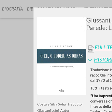
BIOGRAFÍA
BIBLIOGRAFÍA SECUNDARIA
CRITERIOS EDI
Giussani,
Parede: L
FULL T
HISTOR
¿Quiere
Traduzione i
raccoglie int
dal 1970 al 1
Tutti i testi
TIPOLOGÍA
“Um imprevi
conversazione
Costa e Silva Sofia
Traductor
Il testo dell
Giussani Luigi
Autor
“valores” o po