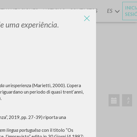
INIC
CTUALIZACIONES
NOTICIAS
CONTACTOS
ES
Y
SESI
 de uma experiência
.
BUSCA
Frase exacta
ADA »
 da un’
esperienz
a (Marietti, 2000). L’opera
e riguardano un periodo di quasi trent’anni,
.
VIDADES RECIENTES
nza”, 2019, pp. 27-39) riporta una
 em língua portuguêsa
con il titolo “Os
A
Z
e, l’imprevisto” edito in
30 Giorni
(4 1987: