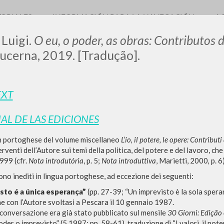
TORIALES
INFORMACIÓN PARA LA NAVEGACIÓN
A
 Luigi.
O eu, o poder, as obras: Contributos
ucerna, 2019. [Tradução].
EXT
IAL DE LAS EDICIONES
BÚSQUEDA AVANZ
s resultados aún más precisos? Utilizar el
n portoghese del volume miscellaneo
L’io, il potere, le opere: Contributi
0
DOCUMENTOS ENCONTRADOS
erventi dell’Autore sui temi della politica, del potere e del lavoro, ch
999 (cfr.
Nota introdutória
, p. 5;
Nota introduttiva
, Marietti, 2000
,
p. 6)
Ver detalles por tipo
 sono inediti in lingua portoghese, ad eccezione dei seguenti:
IDIOMA
AUTOR
AÑO
ACTI
sto é a única esperança”
(pp. 27-39; “Un imprevisto è la sola spera
 con l’Autore svoltasi a Pescara il 10 gennaio 1987.
a conversazione era già stato pubblicato sul mensile
30 Giorni: Edição
der o imprevisto” (5 1987: pp. 58-61), traduzione di “I valori, il poter