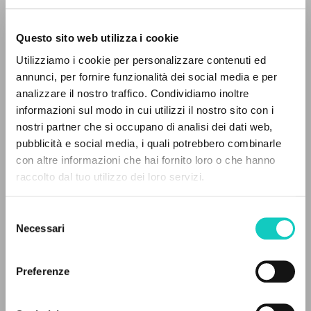
Questo sito web utilizza i cookie
BÚSQUEDA AVANZADA »
Utilizziamo i cookie per personalizzare contenuti ed
A
Z
annunci, per fornire funzionalità dei social media e per
analizzare il nostro traffico. Condividiamo inoltre
0
DOCUMENTOS ENCONTRADOS
informazioni sul modo in cui utilizzi il nostro sito con i
nostri partner che si occupano di analisi dei dati web,
Carrón Julián
Introducción
pubblicità e social media, i quali potrebbero combinarle
Giussani Luigi
Autor
con altre informazioni che hai fornito loro o che hanno
raccolto dal tuo utilizzo dei loro servizi.
RESULTADOS SUCESIVOS
San Paolo
Italiano
Selezione
2008
Necessari
Páginas: 216
del
consenso
Preferenze
ÚLTIMA ACTUALIZACIÓN
05/06/2025