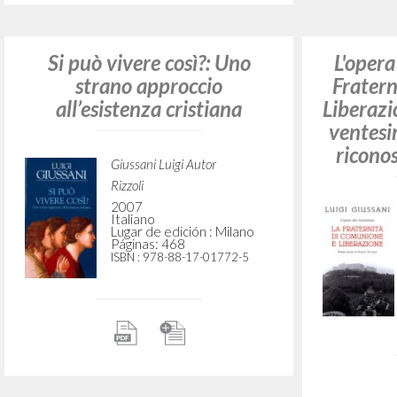
All'origine della pretesa
Alla ric
cristiana: Volume secondo
del PerCorso
Giussani Luigi Autor
Farrell Kevin Joseph
Introducción
BUR Rizzoli
2025
Italiano
Lugar de edición : Milano
Páginas: 166
ISBN
: 978-88-17-06513-9
Si può
st
all’e
Il tempo e il tempio: Dio e