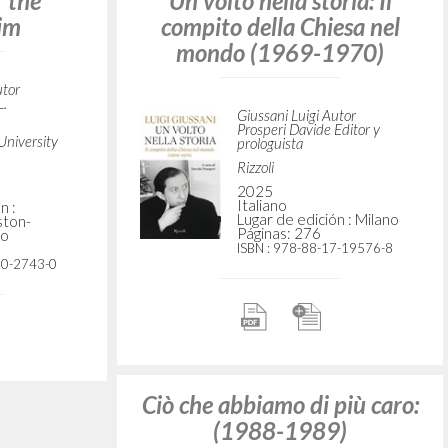
sione del
Il senso religioso: Volume
ario del
primo del PerCorso
tificio
Giussani Luigi Autor
utor
Bergoglio Jorge Mario
 Nota histórica
Introducción
BUR
2023
Italiano
n : Cinisello
Lugar de edición : Milano
Páginas: 240
ISBN
: 978-88-17-18322-2
15-7152-7
Ciò che abbiamo di più caro:
 Volume
(1988-1989)