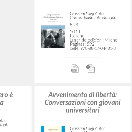
Giussani Luigi Autor
utor
Carrón Julián Introducción
BUR
2011
Italiano
n : Milano
Lugar de edición : Milano
Páginas: 592
7-19662-8
ISBN
: 978-88-17-04481-3
Avvenimento di libertà:
to un
Conversazioni con giovani
sesto
universitari
utor
Giussani Luigi Autor