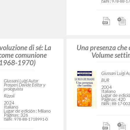
L’io rinasce in un i
(1986-1987
so la compagnia dei
credenti
Giussani Luigi A
Carrón Julián In
Giussani Luigi Autor
BUR
Carrón Julián Editor y
prologuista
2010
Italiano
BUR
Lugar de edició
2021
Páginas: 478
Italiano
ISBN
: 978-88-1
Lugar de edición : Milano
Páginas: 252
ISBN
: 978-88-17-15608-0
Qui e ora: (1984
mino: (1992-1998)