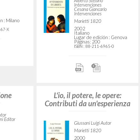
Alberto Stefano
Intervenciones
Cesana Giancarlo
n : Milano
Intervenciones
Marietti 1820
939-9
2002
Italiano
Lugar de edición : Genova
Páginas: 200
ISBN
: 88-211-6965-0
ione
utor
Generare tracce nella storia
i Editor
del mondo
n : Torino
Giussani Luigi Autor
Prades López Javier Maria
5-07469-3
Autor
Alberto Stefano Autor