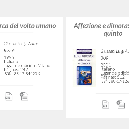
BÚSQUEDA AVANZ
s resultados aún más precisos? Utilizar el
4926
DOCUMENTOS ENCONTRADOS
Ver detalles por tipo
IDIOMA
AUTOR
AÑO
ACTI