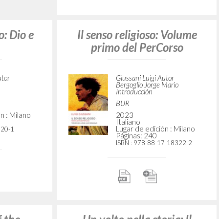
: Volume
“[Contributi].” In Spirto
gentil: Un invito all’ascolto
della grande musica guidati
da Luigi Giussani
utor
Giussani Luigi Autor
Chierici Sandro Editor
n : Milano
Giampaolo Silvia Editor
BUR
640-3
2011
Italiano
Lugar de edición : Milano
Páginas: 186
ISBN
: 978-88-17-05122-4
ento: La
unione e