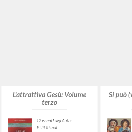
Giussani Luigi Autor
Prosperi Davide Editor y
prologuista
Rizzoli
2025
Italiano
Lugar de edición : Milano
Páginas: 276
ISBN
: 978-88-17-19576-8
Si può 
Il cammino al vero è
un'esperienza
Giussani Luigi Autor
Schönborn Christoph
Introducción