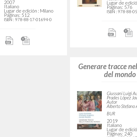
tu che hai creduto:
«Tu» (o dell'amic
i di meditazione
Volume pri
sull'Angelus
Giussani Luigi A
[Giussani Luigi] Autor
BUR
Cooperativa Editoriale Nuovo
1997
Mondo
Italiano
Lugar de edició
1992
Páginas: 380
Italiano
ISBN
: 88-17-11
Lugar de edición : Milano
Páginas: 32