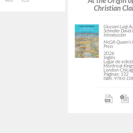
Liberazione: In occa
ventesimo annivers
Giussani Luigi Autor
riconoscimento pon
Rizzoli
2007
Italiano
Lugar de edición : Milano
Giussani Luigi A
Páginas: 468
Feliciani Giorgio
ISBN
: 978-88-17-01772-5
San Paolo
2011
Italiano
Lugar de edició
Balsamo
Páginas: 286
ISBN
: 978-88-2
he Origin of the
ristian Claim
L'attrattiva Gesù:
Giussani Luigi Autor
Schindler David L.
terzo
Introducción