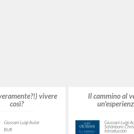
McGill-Queen's University
Press
2026
Giussani Luigi A
Inglés
BUR Rizzoli
Lugar de edición :
Montreal-Kingston-
2025
London-Chicago
Italiano
Páginas: 132
Lugar de edició
ISBN
: 978-0-2280-2743-0
Páginas: 400
ISBN
: 978-88-1
(veramente?!) vivere
così?
Dal temperamen
metodo: Volume 
Giussani Luigi Autor
BUR
Giussani Luigi A
2011
BUR
Italiano