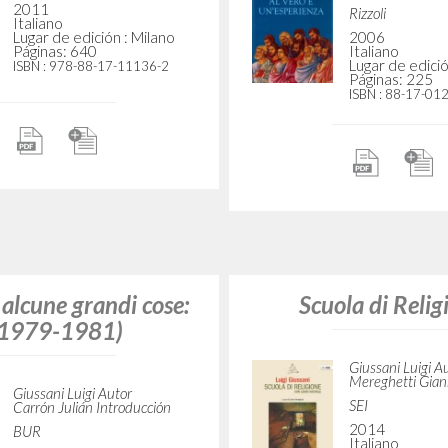
2002
Lugar de edición : Milano
Italiano
Páginas: 640
Lugar de edició
ISBN
: 978-88-17-11136-2
Páginas: 448
ISBN
: 88-17-12
 alcune grandi cose:
(1979-1981)
Scuola di Relig
Giussani Luigi Autor
Giussani Luigi A
Carrón Julián Introducción
Mereghetti Giann
BUR
SEI
2007
2014
Italiano
Italiano
Lugar de edición : Milano
Lugar de edició
Páginas: 512
Páginas: 576
ISBN
: 978-88-17-01694-0
ISBN
: 978-88-0