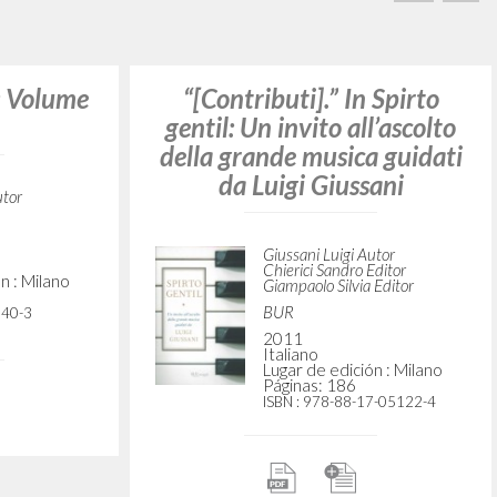
BUSCA
Frase exacta
ADA »
VIDADES RECIENTES
A
Z