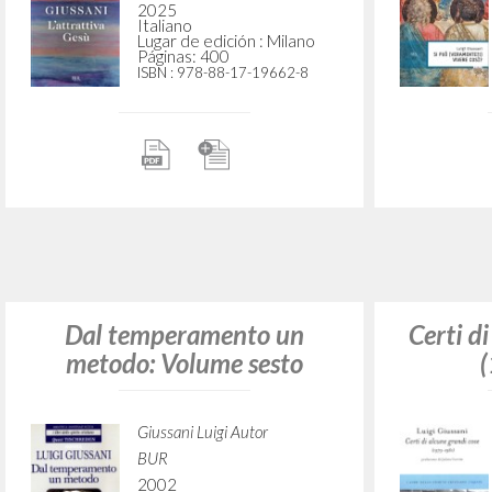
Rizzoli
2006
Italiano
Lugar de edición : Milano
Páginas: 225
ISBN
: 88-17-01267-X
Certi di
L'io, il potere, le opere:
Contributi da un'esperienza
Giussani Luigi Autor
Marietti 1820
2000
Italiano
Lugar de edición : Genova
Páginas: 296
ISBN
: 88-211-6964-2