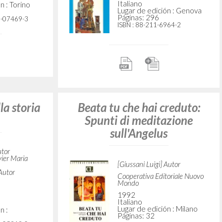
BUR
2019
Italiano
Lugar de edición :
Páginas: 240
ISBN
: 978-88-17-05919-0
izia):
mo
utor
Una presenza che cambia:
Volume settimo
n : Milano
144-9
Giussani Luigi Autor
BUR
2004
Italiano
Lugar de edición : Milano
Páginas: 420
ISBN
: 88-17-00231-3