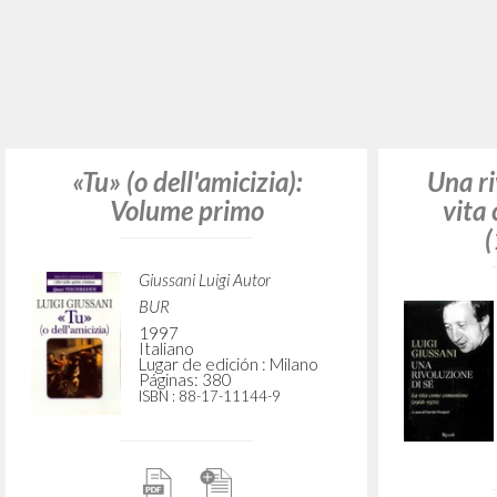
Attraver
L'incontro che accende la
speranza
Giussani Luigi Autor
Prosperi Davide Editor
Parolin Pietro Introducción
Libreria Editrice Vaticana
2025
Italiano
Lugar de edición : Città del
Vaticano
Páginas: 144
ISBN
: 978-88-266-0968-3
In cam