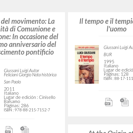
erca del volto umano
Affezione e dimora
quinto
Giussani Luigi Autor
Rizzoli
Giussani Luigi A
1995
BUR
Italiano
2001
Lugar de edición : Milano
Italiano
Páginas: 242
Lugar de edició
ISBN
: 88-17-84420-9
Páginas: 512
ISBN
: 88-17-12
 vivere così?: Uno
rano approccio
L'opera del movim
sistenza cristiana
Fraternità di Com