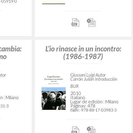
ncontro:
)
utor
troducción
Realtà e giovinezza. La sfida
n : Milano
Giussani Luigi Autor
Carrón Julián Editor y
7-03983-3
prologuista
Rizzoli
2018
Italiano
Lugar de edición : Milano
Páginas: 294
ISBN
: 978-88-17-09818-2
-1985)