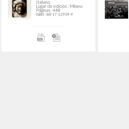
Beata 
Spunt
Una rivoluzione di sé: La
vita come comunione
(1968-1970)
Giussani Luigi Autor
Prosperi Davide Editor y
prologuista
Rizzoli
2024
Italiano
Lugar de edición : Milano
Páginas: 326
ISBN
: 978-88-1718991-0