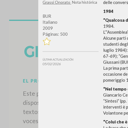
Grassi Onorato
Nota histórica
delle convers
1984
BUR
“Qualcosa d’
Italiano
1984.
2009
L’“Assemblea”
Páginas: 500
Alcune parti 
studenti degl
luglio 1984):
67-69); “Genn.
ÚLTIMA ACTUALIZACIÓN
Giussani (BUR
05/02/2026
La prima part
occasione de
pomeriggio 1
“Nel tempo 
Giancarlo Ces
“Sintesi” (pp
interventi è 
EL PROYECTO
Volantone per
Este portal recoge y pone a
“Colui che è
La frase che 