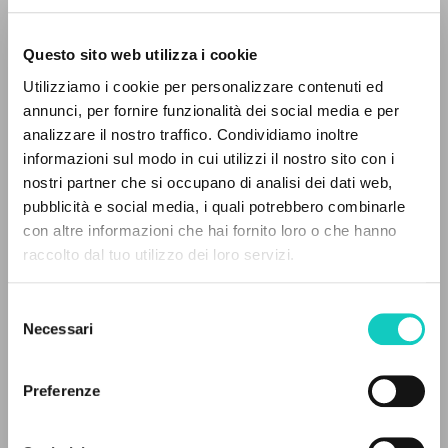
Questo sito web utilizza i cookie
Utilizziamo i cookie per personalizzare contenuti ed
annunci, per fornire funzionalità dei social media e per
analizzare il nostro traffico. Condividiamo inoltre
Giussani Luigi
Autor
informazioni sul modo in cui utilizzi il nostro sito con i
nostri partner che si occupano di analisi dei dati web,
Francés
pubblicità e social media, i quali potrebbero combinarle
Litterae Communionis-Traces
EL PROYECTO
con altre informazioni che hai fornito loro o che hanno
2013
Páginas: 3
raccolto dal tuo utilizzo dei loro servizi.
Este portal recoge y pone a disposición de los
usuarios los textos de Luigi Giussani: casi 5000
Selezione
voces bibliográficas, textos íntegros en 5
Necessari
del
ÚLTIMA ACTUALIZACIÓN
idiomas y líneas temáticas.
consenso
12/07/2021
Preferenze
NAVEGA