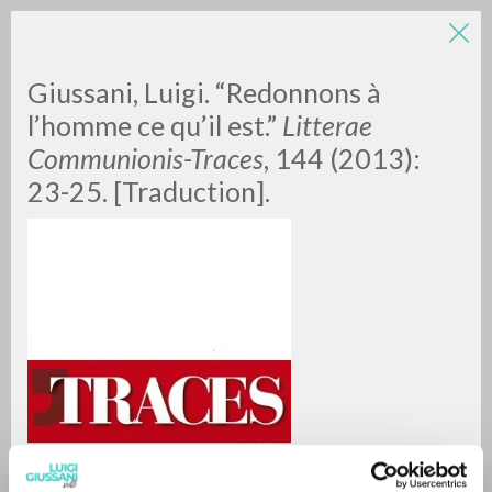
Giussani, Luigi. “Redonnons à
l’homme ce qu’il est.”
Litterae
Communionis-Traces
, 144 (2013):
23-25. [Traduction].
BÚSQUEDA AVANZADA »
A
Z
0
DOCUMENTOS ENCONTRADOS
RESULTADOS SUCESIVOS