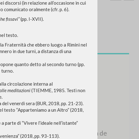
i discorsi (in relazione all’occasione in cui
ro comunicato oralmente (cfr. p. 6).
he fissavi”
(pp. I-XVII).
nel testo.
ella Fraternità che ebbero luogo a Rimini nel
BUSCA
Frase exacta
nnero in due turni, a distanza di una
ADA »
propone quanto detto al secondo turno (pp.
o turno.
lla circolazione interna al
alle meditazioni
(TIEMME, 1985. Testi non
e.
a del venerdì sera (BUR, 2018, pp. 21-23).
VIDADES RECIENTES
del testo “Apparteniamo a un Altro” (2018,
A
Z
 parte di “Vivere l’ideale nell’istante”
nvenienza” (2018, pp. 93-113).