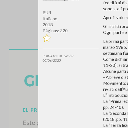
fedeltà ai dis
sono stati pr
BUR
Apre il volum
Italiano
2018
Gli scritti p
Páginas: 320
Ogni parte è 
La prima par
marzo 1985. P
settimana l’u
ÚLTIMA ACTUALIZACIÓN
¿Quiere
Come dichiara
05/06/2025
11-20); si tra
Alcune parti 
- A breve dis
Movimento:
rivisti dall’A
L’“Introduzio
TIPOLOGÍA
La “Prima lez
pp. 24-40).
La “Seconda l
(2018, pp. 41
La “Terza lez