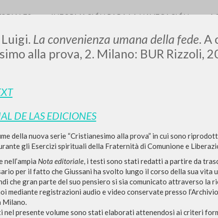
TORIALES
INFORMACIÓN PARA LA NAVEGACIÓN
A
 Luigi.
La convenienza umana della fede
. A
simo alla prova, 2. Milano: BUR Rizzoli, 2
LUIGI
EXT
IAL DE LAS EDICIONES
SSANI
e della nuova serie “Cristianesimo alla prova” in cui sono riprodotte l
urante gli Esercizi spirituali della Fraternità di Comunione e Liberazi
scritti
e nell’ampia
Nota editoriale
, i testi sono stati redatti a partire da tr
ario per il fatto che Giussani ha svolto lungo il corso della sua vita u
di che gran parte del suo pensiero si sia comunicato attraverso la ric
noi mediante registrazioni audio e video conservate presso l’Archivi
a Milano.
lti nel presente volume sono stati elaborati attenendosi ai criteri fo