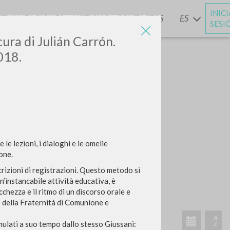
INIC
CTUALIZACIONES
NOTICIAS
CONTACTOS
ES
Y
SESI
 cura di Julián Carrón.
018.
e lezioni, i dialoghi e le omelie
one.
ascrizioni di registrazioni. Questo metodo si
n’instancabile attività educativa, è
chezza e il ritmo di un discorso orale e
o della Fraternità di Comunione e
rmulati a suo tempo dallo stesso Giussani: