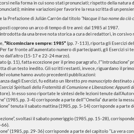
corsi nella forma in cui sono stati pronunciati; rispetto della natura de
onunciati); minime variazioni per favorire la resa scritta di un pensie
e la Prefazione di Julián Carrón dal titolo
“Nacque il tuo nome da ciò c
roposti coprono un arco di tempo di tre anni: dal 1985 al 1987.
introdotta da una breve nota storica a cura dei redattori, in corsivo 
te,
“Ricominciare sempre: 1985”
(pp. 7-113), riporta gli Esercizi d
er far fronte all’aumentato numero di partecipanti, gli Esercizi si te
no dall’altro (15-17 e 22-24 marzo).
BÚSQUEDA AVANZ
s resultados aún más precisos? Utilizar el
to (p. 11), fatta eccezione per il primo paragrafo, l’“Introduzione” 
tta di un testo inedito. Gli scritti restanti, invece, riguardano il prim
0
DOCUMENTOS ENCONTRADOS
del volume hanno avuto precedenti pubblicazioni:
tanza dagli Esercizi, fu editato un libretto
pro manuscripto
destinato a
Esercizi Spirituali della Fraternità di Comunione e Liberazione: Appunti d
Ver detalles por tipo
utore). In esso sono riportate le sintesi delle lezioni tenute dall’Autor
ne” (1985, pp. 3-4) corrisponde a parte dell’“Omelia” durante la mess
IDIOMA
AUTOR
AÑO
ACTI
ione” tenuta il sabato mattina (1985, pp. 5-14) corrisponde a parte 
ezione”, svoltasi il sabato pomeriggio (1985, pp. 15-28), corrisponde a
-66).
ione” (1985, pp. 29-36) corrisponde a parte del capitolo “La vera co