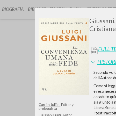
BIOGRAFÍA
BIBLIOGRAFÍA SECUNDARIA
CRITERIOS EDI
Giussani,
Cristiane
FULL T
HISTOR
GIU
Secondo volum
dell’Autore d
Come si legg
è reso necess
accaduto quin
sia giunto a 
Carrón Julián
Editor y
Liberazione 
prologuista
I testi racco
Giussani Luigi
Autor