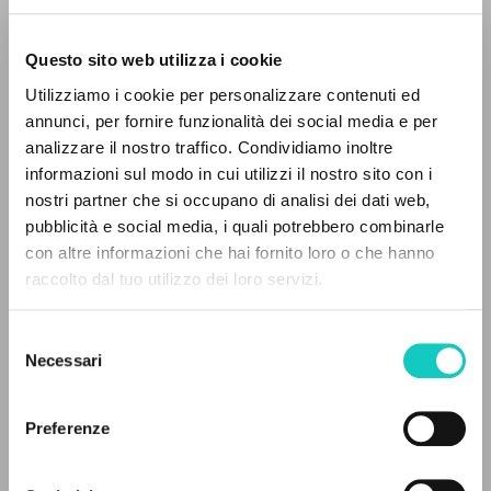
Questo sito web utilizza i cookie
Utilizziamo i cookie per personalizzare contenuti ed
annunci, per fornire funzionalità dei social media e per
analizzare il nostro traffico. Condividiamo inoltre
informazioni sul modo in cui utilizzi il nostro sito con i
nostri partner che si occupano di analisi dei dati web,
pubblicità e social media, i quali potrebbero combinarle
con altre informazioni che hai fornito loro o che hanno
raccolto dal tuo utilizzo dei loro servizi.
BÚSQUEDA AVANZADA »
Carrón Julián
Editor y prologuista
Selezione
A
Z
Necessari
Giussani Luigi
Autor
del
Hadisandjaja Shirley
Traductor
consenso
0
DOCUMENTOS ENCONTRADOS
Preferenze
Fraternità di Comunione e Liberazione
Indonesio
2022