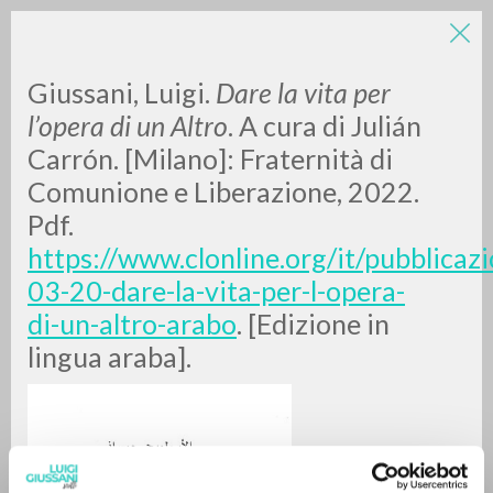
Giussani, Luigi.
Dare la vita per
l’opera di un Altro
. A cura di Julián
Carrón. [Milano]: Fraternità di
Comunione e Liberazione, 2022.
Pdf.
https://www.clonline.org/it/pubblicazi
BÚSQUEDA AVANZADA »
03-20-dare-la-vita-per-l-opera-
A
Z
di-un-altro-arabo
. [Edizione in
lingua araba].
0
DOCUMENTOS ENCONTRADOS
RESULTADOS SUCESIVOS