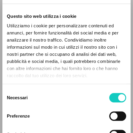
Questo sito web utilizza i cookie
Utilizziamo i cookie per personalizzare contenuti ed
annunci, per fornire funzionalità dei social media e per
analizzare il nostro traffico. Condividiamo inoltre
informazioni sul modo in cui utilizzi il nostro sito con i
nostri partner che si occupano di analisi dei dati web,
pubblicità e social media, i quali potrebbero combinarle
EL PROYECTO
con altre informazioni che hai fornito loro o che hanno
raccolto dal tuo utilizzo dei loro servizi.
Este portal recoge y pone a disposición de los
Carrón Julián
Editor y prologuista
usuarios los textos de Luigi Giussani: casi 5000
Selezione
Giussani Luigi
Autor
voces bibliográficas, textos íntegros en 5
Necessari
del
idiomas y líneas temáticas.
consenso
Fraternità di Comunione e Liberazione
Árabe
Preferenze
2022
NAVEGA
Páginas: 165