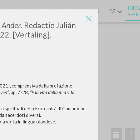
INIC
CTUALIZACIONES
NOTICIAS
CONTACTOS
ES
Y
SESI
n Ander
. Redactie Julián
2. [Vertaling].
021), comprensiva della prefazione
even”
,
pp. 7-28;
“È la vita della mia vita,
cizi spirituali della Fraternità di Comunione
 da sacerdoti diversi.
ima volta in lingua olandese.