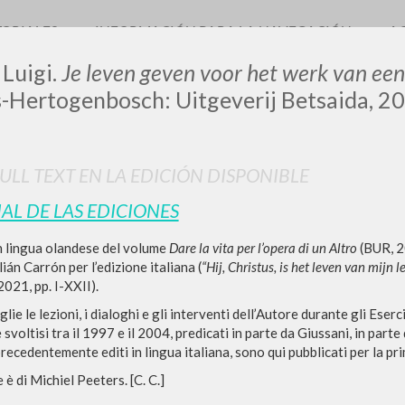
TORIALES
INFORMACIÓN PARA LA NAVEGACIÓN
A
 Luigi.
Je leven geven voor het werk van ee
s-Hertogenbosch: Uitgeverij Betsaida, 202
LUIGI
FULL TEXT EN LA EDICIÓN DISPONIBLE
IAL DE LAS EDICIONES
SSANI
n lingua olandese del volume
Dare la vita per l’opera di un Altro
(BUR, 2
ián Carrón per l’edizione italiana (
“Hij, Christus, is het leven van mijn l
scritti
2021, pp. I-XXII).
lie le lezioni, i dialoghi e gli interventi dell’Autore durante gli Eser
svoltisi tra il 1997 e il 2004, predicati in parte da Giussani, in parte
 precedentemente editi in lingua italiana, sono qui pubblicati per la pr
 è di Michiel Peeters. [C. C.]