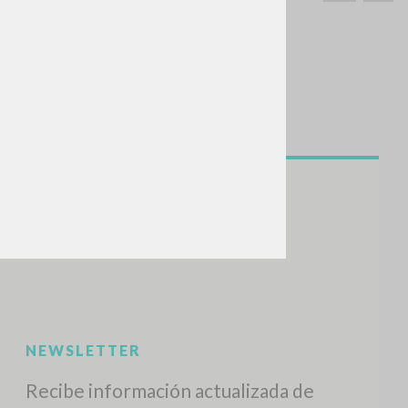
BUSCA
Frase exacta
ADA »
VIDADES RECIENTES
A
Z