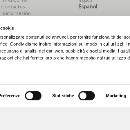
RESULTADOS SUCESIVOS
 cookie
rsonalizzare contenuti ed annunci, per fornire funzionalità dei so
ffico. Condividiamo inoltre informazioni sul modo in cui utilizzi il 
 occupano di analisi dei dati web, pubblicità e social media, i qual
azioni che hai fornito loro o che hanno raccolto dal tuo utilizzo d
Preferenze
Statistiche
Marketing
NAVEGA
IDIOMA
Búsqueda avanzada »
Italiano
Il PerCorso
Inglés
Contactos
Español