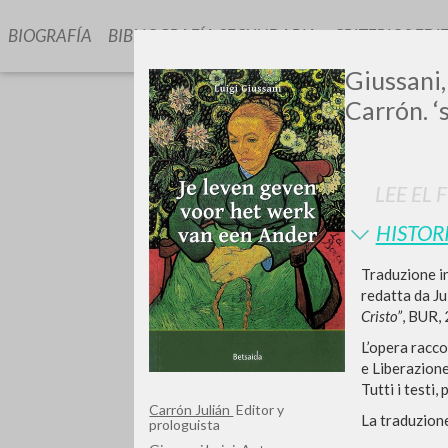
BIOGRAFÍA
BIBLIOGRAFÍA SECUNDARIA
CRITERIOS EDI
Giussani,
Carrón. ‘
LEE EL 
HISTOR
GIU
Traduzione i
redatta da Jul
Cristo”
, BUR, 
L’opera raccog
e Liberazione 
Tutti i testi,
Carrón Julián
Editor y
La traduzione
prologuista