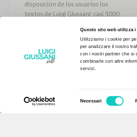
Questo sito web utilizza i
Utilizziamo i cookie per pe
per analizzare il nostro tra
con i nostri partner che si
combinarle con altre inform
servizi.
Selezione
Necessari
EL PROYECTO
del
consenso
Este portal recoge y pone a
disposición de los usuarios los
textos de Luigi Giussani: casi 5000