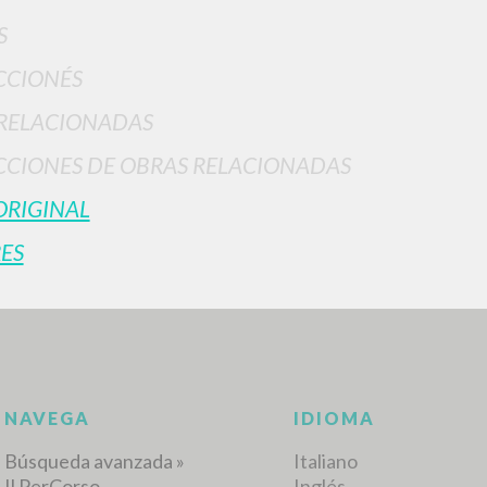
S
CCIONÉS
RELACIONADAS
CIONES DE OBRAS RELACIONADAS
ORIGINAL
BÚSQUEDA AVANZ
s resultados aún más precisos? Utilizar el
ES
0
DOCUMENTOS ENCONTRADOS
Ver detalles por tipo
IDIOMA
AUTOR
AÑO
ACTI