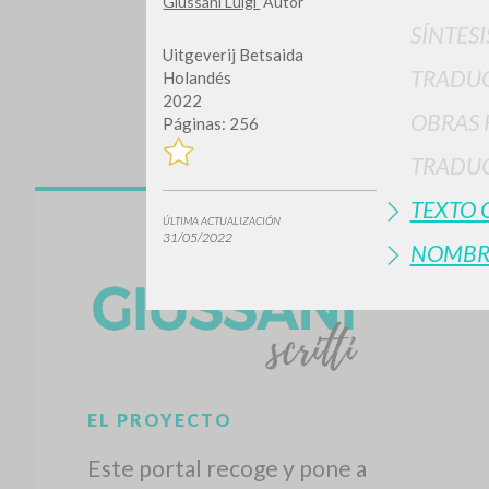
Giussani Luigi
Autor
SÍNTESI
Uitgeverij Betsaida
TRADU
Holandés
2022
OBRAS 
Páginas: 256
TRADUC
TEXTO 
¿Quiere
ÚLTIMA ACTUALIZACIÓN
31/05/2022
NOMBR
TIPOLOGÍA