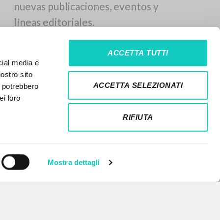
ACCETTA TUTTI
cial media e
nostro sito
ACCETTA SELEZIONATI
i potrebbero
ei loro
RIFIUTA
Mostra dettagli
NEWSLETTER
Recibe información actualizada de
nuevas publicaciones, eventos y
líneas editoriales.