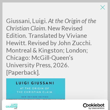
Giussani, Luigi.
At the Origin of the
Christian Claim
. New Revised
Edition. Translated by Viviane
Hewitt. Revised by John Zucchi.
Montreal & Kingston; London;
Chicago: McGill-Queen’s
BÚSQUEDA AVANZADA »
University Press, 2026.
A
Z
[Paperback].
0
DOCUMENTOS ENCONTRADOS
RESULTADOS SUCESIVOS