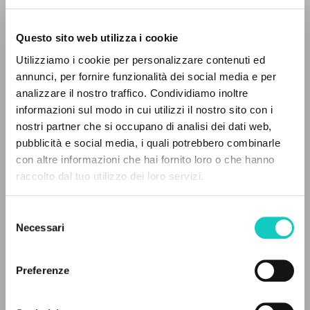
Questo sito web utilizza i cookie
Utilizziamo i cookie per personalizzare contenuti ed
annunci, per fornire funzionalità dei social media e per
analizzare il nostro traffico. Condividiamo inoltre
informazioni sul modo in cui utilizzi il nostro sito con i
nostri partner che si occupano di analisi dei dati web,
pubblicità e social media, i quali potrebbero combinarle
EL PROYECTO
con altre informazioni che hai fornito loro o che hanno
Giussani Luigi
Autor
raccolto dal tuo utilizzo dei loro servizi.
Este portal recoge y pone a disposición de los
Hewitt Viviane
Traductor
usuarios los textos de Luigi Giussani: casi 5000
Schindler David L.
Introducción
Selezione
voces bibliográficas, textos íntegros en 5
Zucchi John
Revisor de la traducción
Necessari
del
idiomas y líneas temáticas.
consenso
McGill-Queen's University Press
Inglés
Preferenze
2026
NAVEGA
Páginas: 132