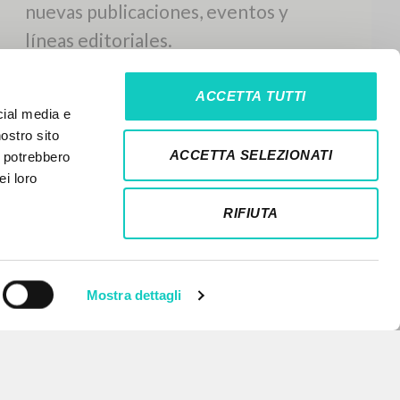
ACCETTA TUTTI
cial media e
nostro sito
ACCETTA SELEZIONATI
i potrebbero
ei loro
RIFIUTA
Mostra dettagli
NEWSLETTER
Recibe información actualizada de
nuevas publicaciones, eventos y
líneas editoriales.