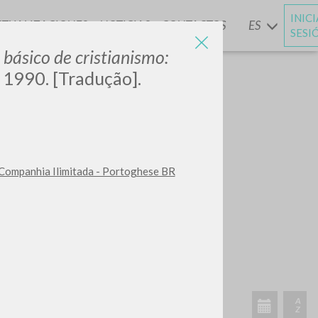
INIC
CTUALIZACIONES
NOTICIAS
CONTACTOS
ES
Y
SESI
 básico de cristianismo:
 1990. [Tradução].
 Companhia Ilimitada - Portoghese BR