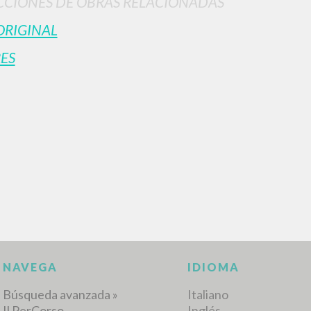
CIONES DE OBRAS RELACIONADAS
ORIGINAL
ES
BÚSQUEDA AVANZ
s resultados aún más precisos? Utilizar el
0
DOCUMENTOS ENCONTRADOS
Ver detalles por tipo
IDIOMA
AUTOR
AÑO
ACTI