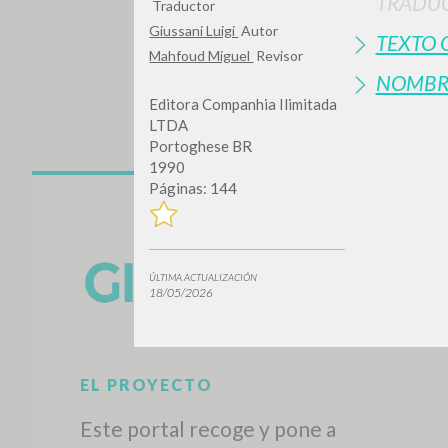
TRADUC
Traductor
Giussani Luigi
Autor
TEXTO 
Mahfoud Miguel
Revisor
NOMBR
Editora Companhia Ilimitada
LTDA
Portoghese BR
1990
Páginas: 144
¿Quiere
ÚLTIMA ACTUALIZACIÓN
18/05/2026
TIPOLOGÍA