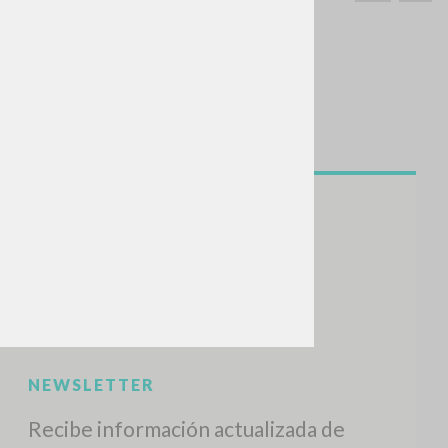
BUSCA
Frase exacta
ADA »
VIDADES RECIENTES
A
Z