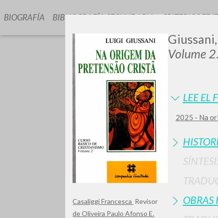
BIOGRAFÍA
BIBLIOGRAFÍA SECUNDARIA
CRITERIOS EDI
Giussani,
Volume 2
LEE EL 
2025 - Na or
GIU
HISTOR
SÍNTESI
TRADU
OBRAS 
Casaliggi Francesca
Revisor
de Oliveira Paulo Afonso E.