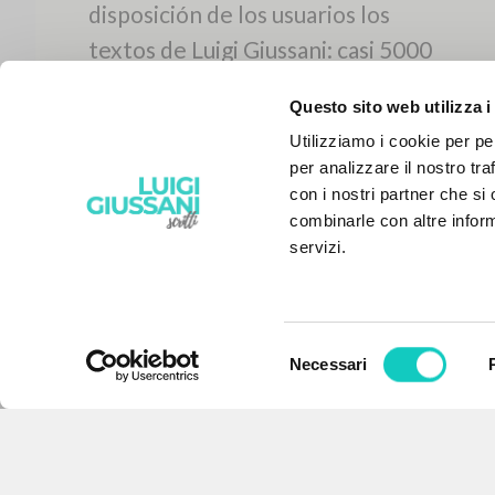
Questo sito web utilizza i
Utilizziamo i cookie per pe
per analizzare il nostro tra
con i nostri partner che si
combinarle con altre inform
servizi.
Selezione
Necessari
EL PROYECTO
del
consenso
Este portal recoge y pone a
disposición de los usuarios los
textos de Luigi Giussani: casi 5000