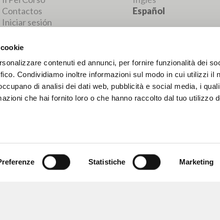
RESULTADOS SUCESIVOS
 cookie
rsonalizzare contenuti ed annunci, per fornire funzionalità dei so
ffico. Condividiamo inoltre informazioni sul modo in cui utilizzi il 
 occupano di analisi dei dati web, pubblicità e social media, i qual
azioni che hai fornito loro o che hanno raccolto dal tuo utilizzo d
Preferenze
Statistiche
Marketing
NAVEGA
IDIOMA
Búsqueda avanzada »
Italiano
Il PerCorso
Inglés
Contactos
Español