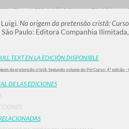
TORIALES
INFORMACIÓN PARA LA NAVEGACIÓN
A
 Luigi.
Na origem da pretensão cristã: Curso
. São Paulo: Editora Companhia Ilimitada,
LUIGI
FULL TEXT EN LA EDICIÓN DISPONIBLE
igem da pretensão cristã: Segundo volume do PerCurso: 4ª edição -
SSANI
IAL DE LAS EDICIONES
scritti
S
CCIONÉS
RELACIONADAS