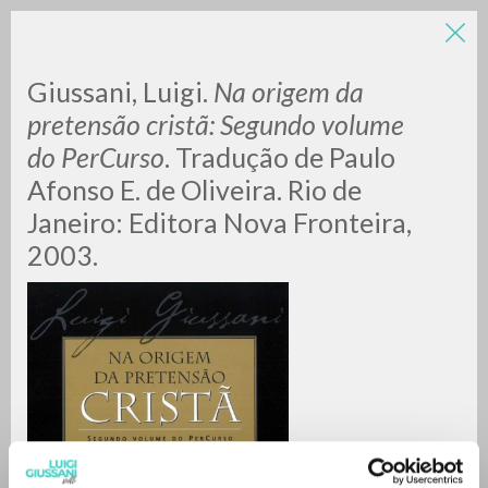
LUIGI
Giussani, Luigi.
Na origem da
pretensão cristã: Segundo volume
do PerCurso
. Tradução de Paulo
GIUSSANI
Afonso E. de Oliveira. Rio de
Janeiro: Editora Nova Fronteira,
scritti
2003.