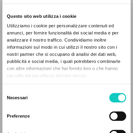
Questo sito web utilizza i cookie
BÚSQUEDA AVANZADA »
Utilizziamo i cookie per personalizzare contenuti ed
A
Z
annunci, per fornire funzionalità dei social media e per
analizzare il nostro traffico. Condividiamo inoltre
0
DOCUMENTOS ENCONTRADOS
informazioni sul modo in cui utilizzi il nostro sito con i
nostri partner che si occupano di analisi dei dati web,
pubblicità e social media, i quali potrebbero combinarle
de Oliveira Paulo Afonso E.
Traductor
con altre informazioni che hai fornito loro o che hanno
Giussani Luigi
Autor
raccolto dal tuo utilizzo dei loro servizi.
RESULTADOS SUCESIVOS
Editora Nova Fronteira
Portoghese BR
Selezione
2003
Necessari
del
Páginas: 160
consenso
Preferenze
ÚLTIMA ACTUALIZACIÓN