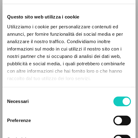
Questo sito web utilizza i cookie
Utilizziamo i cookie per personalizzare contenuti ed
annunci, per fornire funzionalità dei social media e per
analizzare il nostro traffico. Condividiamo inoltre
informazioni sul modo in cui utilizzi il nostro sito con i
nostri partner che si occupano di analisi dei dati web,
Fierro María José Rodríguez
Traductor
pubblicità e social media, i quali potrebbero combinarle
Giussani Luigi
Autor
EL PROYECTO
con altre informazioni che hai fornito loro o che hanno
Pindado Vicente Martín
Traductor
raccolto dal tuo utilizzo dei loro servizi.
Este portal recoge y pone a disposición de los
Ediciones Encuentro
usuarios los textos de Luigi Giussani: casi 5000
Selezione
Español
voces bibliográficas, textos íntegros en 5
Necessari
del
1989
idiomas y líneas temáticas.
Páginas: 140
consenso
Preferenze
NAVEGA
ÚLTIMA ACTUALIZACIÓN