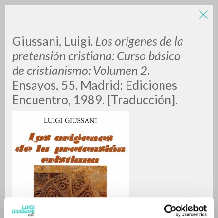
Giussani, Luigi.
Los orígenes de la
pretensión cristiana: Curso básico
de cristianismo: Volumen 2
.
Ensayos, 55. Madrid: Ediciones
Encuentro, 1989. [Traducción].
BÚSQUEDA AVANZADA »
A
Z
0
DOCUMENTOS ENCONTRADOS
RESULTADOS SUCESIVOS