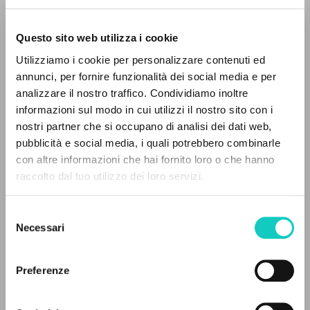
Questo sito web utilizza i cookie
Utilizziamo i cookie per personalizzare contenuti ed
annunci, per fornire funzionalità dei social media e per
analizzare il nostro traffico. Condividiamo inoltre
informazioni sul modo in cui utilizzi il nostro sito con i
nostri partner che si occupano di analisi dei dati web,
Fierro María José Rodríguez
Traductor
pubblicità e social media, i quali potrebbero combinarle
Giussani Luigi
Autor
EL PROYECTO
con altre informazioni che hai fornito loro o che hanno
Oriol Salgado Manuel
Traductor
raccolto dal tuo utilizzo dei loro servizi.
Pindado Vicente Martín
Traductor
Este portal recoge y pone a disposición de los
usuarios los textos de Luigi Giussani: casi 5000
Ediciones Encuentro
Selezione
voces bibliográficas, textos íntegros en 5
Español
Necessari
del
idiomas y líneas temáticas.
2001
consenso
Páginas: 136
Preferenze
NAVEGA