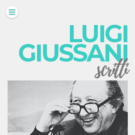
LUIGI
GIUSSANI
scritti