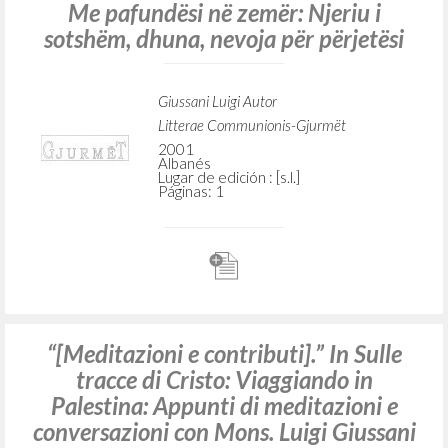
Me pafundësi në zemër: Njeriu i
sotshëm, dhuna, nevoja për përjetësi
Giussani Luigi Autor
Litterae Communionis-Gjurmët
2001
Albanés
Lugar de edición : [s.l.]
Páginas: 1
“[Meditazioni e contributi].” In Sulle
tracce di Cristo: Viaggiando in
Palestina: Appunti di meditazioni e
conversazioni con Mons. Luigi Giussani