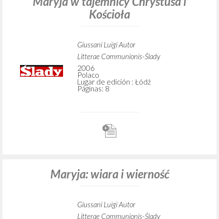
Maryja w tajemnicy Chrystusa i
Kościoła
Giussani Luigi Autor
Litterae Communionis-Ślady
2006
Polaco
Lugar de edición : Łódź
Páginas: 8
Maryja: wiara i wierność
Giussani Luigi Autor
Litterae Communionis-Ślady