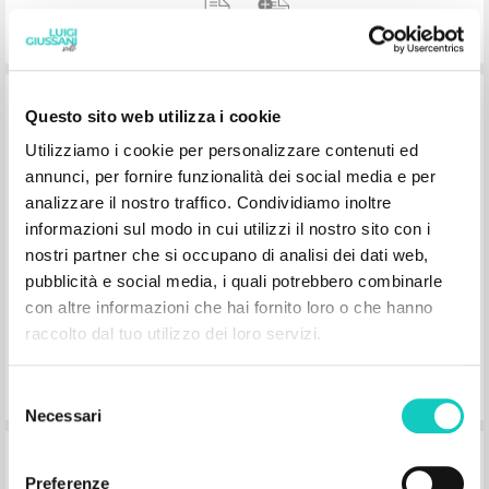
Maria: Glaube und Treue
Questo sito web utilizza i cookie
Utilizziamo i cookie per personalizzare contenuti ed
Giussani Luigi Autor
annunci, per fornire funzionalità dei social media e per
Litterae Communionis-Spuren
analizzare il nostro traffico. Condividiamo inoltre
2007
informazioni sul modo in cui utilizzi il nostro sito con i
Alemán
nostri partner che si occupano di analisi dei dati web,
Lugar de edición : München
Páginas: 4
pubblicità e social media, i quali potrebbero combinarle
con altre informazioni che hai fornito loro o che hanno
raccolto dal tuo utilizzo dei loro servizi.
Selezione
Necessari
del
consenso
Maria im Geheimnis Christi und der
Preferenze