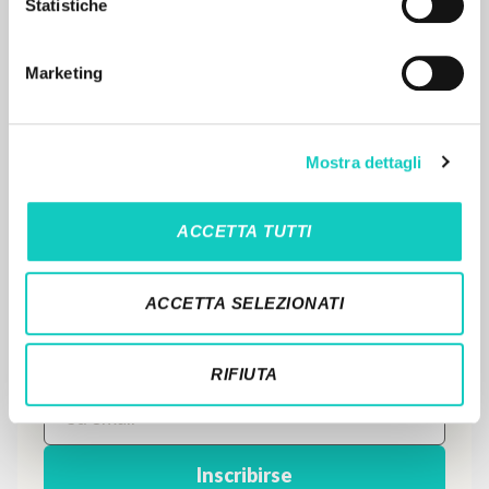
Statistiche
Búsqueda avanzada »
Il PerCorso
Contactos
Marketing
Iniciar sesión
IDIOMA
Mostra dettagli
Italiano
Inglés
Español
ACCETTA TUTTI
NEWSLETTER
ACCETTA SELEZIONATI
Recibe información actualizada de nuevas
publicaciones, eventos y líneas editoriales.
RIFIUTA
Inscribirse