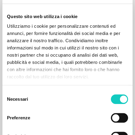
Questo sito web utilizza i cookie
Utilizziamo i cookie per personalizzare contenuti ed
annunci, per fornire funzionalità dei social media e per
analizzare il nostro traffico. Condividiamo inoltre
informazioni sul modo in cui utilizzi il nostro sito con i
nostri partner che si occupano di analisi dei dati web,
pubblicità e social media, i quali potrebbero combinarle
EL PROYECTO
con altre informazioni che hai fornito loro o che hanno
raccolto dal tuo utilizzo dei loro servizi.
Este portal recoge y pone a disposición de los
usuarios los textos de Luigi Giussani: casi 5000
Selezione
voces bibliográficas, textos íntegros en 5
Necessari
del
idiomas y líneas temáticas.
consenso
Preferenze
NAVEGA