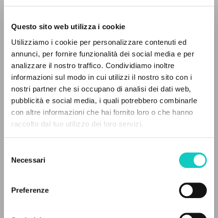
Questo sito web utilizza i cookie
Utilizziamo i cookie per personalizzare contenuti ed
annunci, per fornire funzionalità dei social media e per
EL PROYECTO
analizzare il nostro traffico. Condividiamo inoltre
informazioni sul modo in cui utilizzi il nostro sito con i
Este portal recoge y pone a disposición de los
nostri partner che si occupano di analisi dei dati web,
usuarios los textos de Luigi Giussani: casi 5000
pubblicità e social media, i quali potrebbero combinarle
voces bibliográficas, textos íntegros en 5
con altre informazioni che hai fornito loro o che hanno
idiomas y líneas temáticas.
raccolto dal tuo utilizzo dei loro servizi.
García José Miguel
Revisor
Giussani Luigi
Autor
Selezione
NAVEGA
Oriol José Miguel
Traductor
Necessari
del
Stafford James Francis
Introducción
consenso
Búsqueda avanzada »
Zaffanella Cesar
Revisor
Il PerCorso
Preferenze
Contactos
Ediciones Encuentro
Iniciar sesión
Español