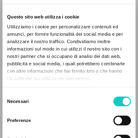
Questo sito web utilizza i cookie
Utilizziamo i cookie per personalizzare contenuti ed
annunci, per fornire funzionalità dei social media e per
analizzare il nostro traffico. Condividiamo inoltre
informazioni sul modo in cui utilizzi il nostro sito con i
nostri partner che si occupano di analisi dei dati web,
pubblicità e social media, i quali potrebbero combinarle
EL PROYECTO
con altre informazioni che hai fornito loro o che hanno
Bergoglio Jorge Mario
Introducción
raccolto dal tuo utilizzo dei loro servizi.
Este portal recoge y pone a disposición de los
Giussani Luigi
Autor
usuarios los textos de Luigi Giussani: casi 5000
Jalade Daniel
Traductor
Selezione
voces bibliográficas, textos íntegros en 5
Rey Isabelle
Traductor
Necessari
del
idiomas y líneas temáticas.
consenso
Éditions Salvator
Preferenze
Francés
2023
NAVEGA
Páginas: 210