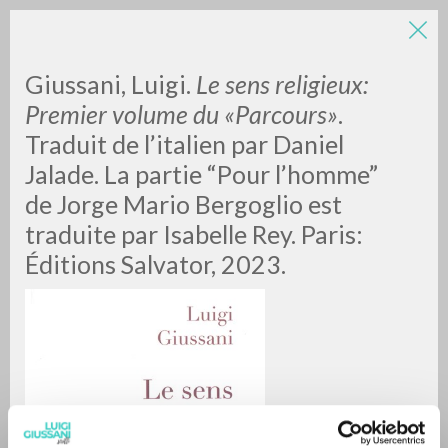
Giussani, Luigi.
Le sens religieux:
Premier volume du «Parcours»
.
Traduit de l’italien par Daniel
Jalade. La partie “Pour l’homme”
de Jorge Mario Bergoglio est
traduite par Isabelle Rey. Paris:
BÚSQUEDA AVANZADA »
Éditions Salvator, 2023.
A
Z
0
DOCUMENTOS ENCONTRADOS
RESULTADOS SUCESIVOS