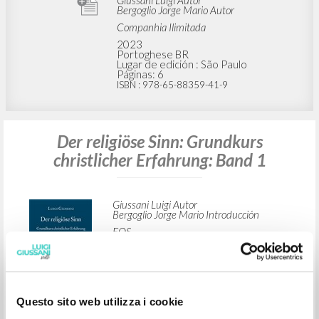
Giussani Luigi Autor
Bergoglio Jorge Mario Autor
Companhia Ilimitada
2023
Portoghese BR
Lugar de edición : São Paulo
Páginas: 6
ISBN
: 978-65-88359-41-9
Der religiöse Sinn: Grundkurs
christlicher Erfahrung: Band 1
Giussani Luigi Autor
Bergoglio Jorge Mario Introducción
EOS
2023
Alemán
Lugar de edición : Sankt Ottilien
Páginas: 248
ISBN
: 973-8-8306-7461-0
Questo sito web utilizza i cookie