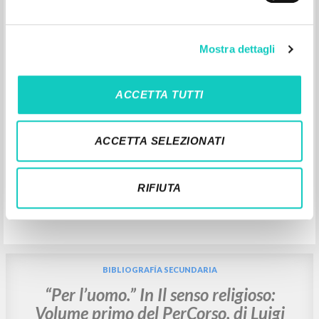
Perché la Chiesa: Volume terzo del
PerCorso
Mostra dettagli
Giussani Luigi Autor
Bergoglio Jorge Mario Presentación
ACCETTA TUTTI
BUR: Corriere della Sera
2016
Italiano
Lugar de edición : Milano
ACCETTA SELEZIONATI
Páginas: 352
ISBN
: 9-771824-569233-60003
RIFIUTA
BIBLIOGRAFÍA SECUNDARIA
“Per l’uomo.” In Il senso religioso:
Volume primo del PerCorso, di Luigi