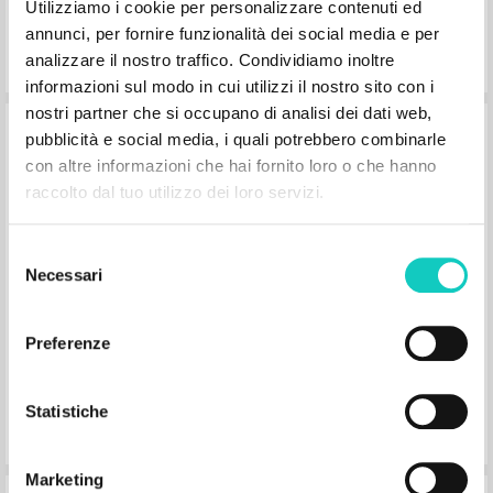
Utilizziamo i cookie per personalizzare contenuti ed
annunci, per fornire funzionalità dei social media e per
analizzare il nostro traffico. Condividiamo inoltre
informazioni sul modo in cui utilizzi il nostro sito con i
nostri partner che si occupano di analisi dei dati web,
Zmysł religijny
pubblicità e social media, i quali potrebbero combinarle
con altre informazioni che hai fornito loro o che hanno
raccolto dal tuo utilizzo dei loro servizi.
Giussani Luigi Autor
Bergoglio Jorge Mario Introducción
Wydawnictwo Jak
Selezione
2014
Necessari
del
Polaco
Lugar de edición : Kraków
consenso
Páginas: 248
ISBN
: 978-83-8021-046-2
Preferenze
Statistiche
Marketing