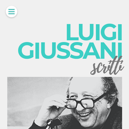
LUIGI
GIUSSANI
scritti