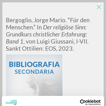
LUIGI
Bergoglio, Jorge Mario. “Für den
Menschen.” In
Der religiöse Sinn:
Grundkurs christlicher Erfahrung:
GIUSSANI
Band 1
, von Luigi Giussani, I-VII.
Sankt Ottilien: EOS, 2023.
scritti