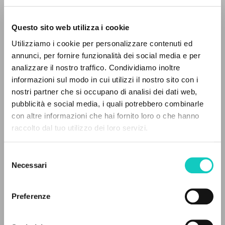
Questo sito web utilizza i cookie
BÚSQUEDA AVANZADA »
Utilizziamo i cookie per personalizzare contenuti ed
A
Z
annunci, per fornire funzionalità dei social media e per
analizzare il nostro traffico. Condividiamo inoltre
0
DOCUMENTOS ENCONTRADOS
informazioni sul modo in cui utilizzi il nostro sito con i
Bergoglio Jorge Mario
Autor
nostri partner che si occupano di analisi dei dati web,
Giussani Luigi
Autor
pubblicità e social media, i quali potrebbero combinarle
con altre informazioni che hai fornito loro o che hanno
EOS
raccolto dal tuo utilizzo dei loro servizi.
Alemán
RESULTADOS SUCESIVOS
2023
Páginas: 7
Selezione
Necessari
del
consenso
ÚLTIMA ACTUALIZACIÓN
Preferenze
30/10/2023