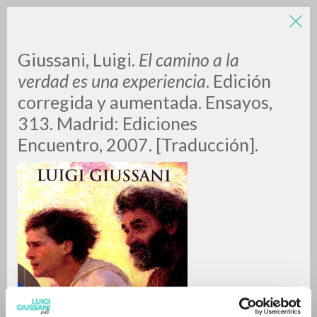
Giussani, Luigi.
El camino a la
verdad es una experiencia
. Edición
corregida y aumentada. Ensayos,
313. Madrid: Ediciones
Encuentro, 2007. [Traducción].
BÚSQUEDA AVANZADA »
A
Z
0
DOCUMENTOS ENCONTRADOS
RESULTADOS SUCESIVOS