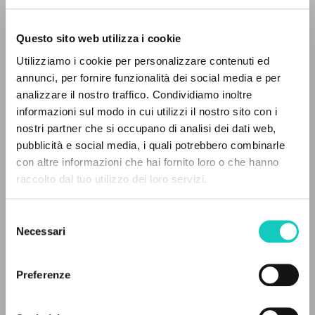
Questo sito web utilizza i cookie
Utilizziamo i cookie per personalizzare contenuti ed
annunci, per fornire funzionalità dei social media e per
analizzare il nostro traffico. Condividiamo inoltre
informazioni sul modo in cui utilizzi il nostro sito con i
nostri partner che si occupano di analisi dei dati web,
Carrascosa Jesús
Traductor
pubblicità e social media, i quali potrebbero combinarle
Giussani Luigi
Autor
EL PROYECTO
con altre informazioni che hai fornito loro o che hanno
Lanzas Gabriel
Traductor
raccolto dal tuo utilizzo dei loro servizi.
Oriol José Miguel
Revisor
Este portal recoge y pone a disposición de los
Schönborn Christoph
Introducción
usuarios los textos de Luigi Giussani: casi 5000
Selezione
voces bibliográficas, textos íntegros en 5
Necessari
del
Ediciones Encuentro
idiomas y líneas temáticas.
consenso
Español
2007
Preferenze
Páginas: 160
NAVEGA