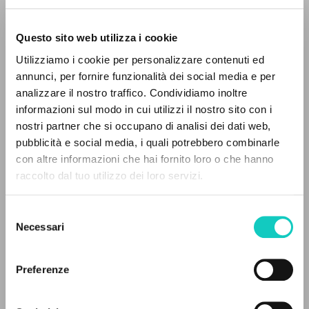
Questo sito web utilizza i cookie
BÚSQUEDA AVANZADA »
Utilizziamo i cookie per personalizzare contenuti ed
A
Z
annunci, per fornire funzionalità dei social media e per
analizzare il nostro traffico. Condividiamo inoltre
Fuchs J.A.G.
Revisor
0
DOCUMENTOS ENCONTRADOS
informazioni sul modo in cui utilizzi il nostro sito con i
Giussani Luigi
Autor
nostri partner che si occupano di analisi dei dati web,
Horst Guido
Revisor
pubblicità e social media, i quali potrebbero combinarle
Scholz Cristoph
Traductor
con altre informazioni che hai fornito loro o che hanno
Schönborn Christoph
Introducción
raccolto dal tuo utilizzo dei loro servizi.
RESULTADOS SUCESIVOS
EOS
Selezione
Alemán
Necessari
2006
del
Páginas: 168
consenso
Preferenze
ÚLTIMA ACTUALIZACIÓN