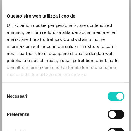
Questo sito web utilizza i cookie
Utilizziamo i cookie per personalizzare contenuti ed
annunci, per fornire funzionalità dei social media e per
analizzare il nostro traffico. Condividiamo inoltre
informazioni sul modo in cui utilizzi il nostro sito con i
nostri partner che si occupano di analisi dei dati web,
pubblicità e social media, i quali potrebbero combinarle
Giussani Luigi
Autore
con altre informazioni che hai fornito loro o che hanno
raccolto dal tuo utilizzo dei loro servizi.
BUR
RICERCA AVANZATA »
Italiano
2001
Selezione
A
Z
Pagine: 512
Necessari
del
consenso
0
DOCUMENTI TROVATI
Preferenze
ULTIMO AGGIORNAMENTO
20/07/2026