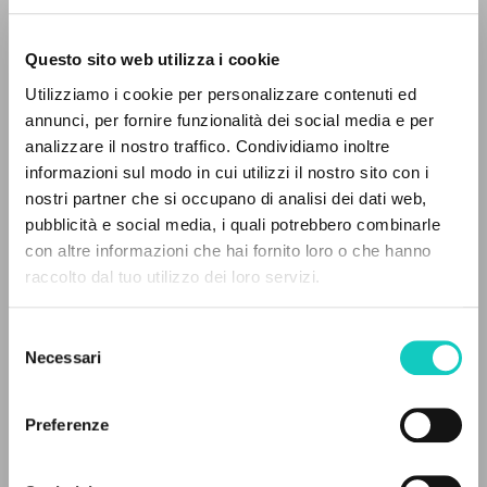
Questo sito web utilizza i cookie
Utilizziamo i cookie per personalizzare contenuti ed
annunci, per fornire funzionalità dei social media e per
analizzare il nostro traffico. Condividiamo inoltre
informazioni sul modo in cui utilizzi il nostro sito con i
nostri partner che si occupano di analisi dei dati web,
pubblicità e social media, i quali potrebbero combinarle
IL PROGETTO
con altre informazioni che hai fornito loro o che hanno
raccolto dal tuo utilizzo dei loro servizi.
Il portale raccoglie e rende accessibili gli scritti
di Luigi Giussani: quasi 5000 voci bibliografiche,
Selezione
testi integrali in 5 lingue e percorsi tematici
Necessari
del
Di Martino Carmine
Curatore
dedicati.
consenso
Giussani Luigi
Autore
Preferenze
Hamer Jean Jérôme
Introduzione
NAVIGA
Italiano