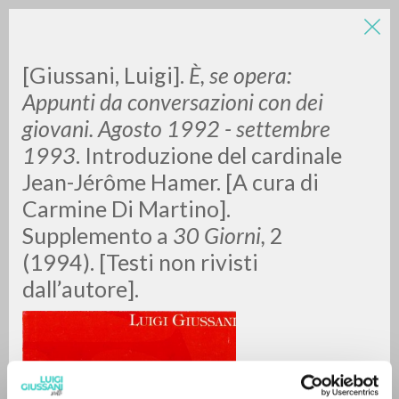
[Giussani, Luigi].
È, se opera:
Appunti da conversazioni con dei
giovani. Agosto 1992 - settembre
1993
. Introduzione del cardinale
Jean-Jérôme Hamer. [A cura di
Carmine Di Martino].
RICERCA AVANZATA »
Supplemento a
30 Giorni,
2
A
Z
(1994). [Testi non rivisti
dall’autore].
0
DOCUMENTI TROVATI
RISULTATI SUCCESSIVI