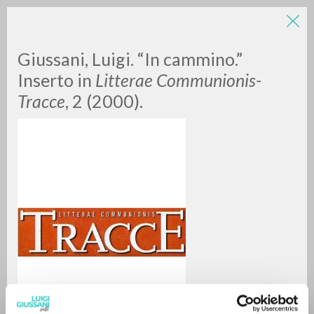
Giussani, Luigi. “In cammino.”
Inserto in
Litterae Communionis-
Tracce
, 2 (2000).
RICERCA AVANZATA »
A
Z
0
DOCUMENTI TROVATI
RISULTATI SUCCESSIVI