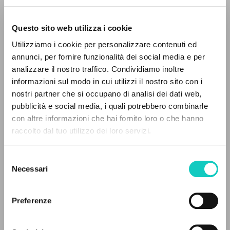
Questo sito web utilizza i cookie
Utilizziamo i cookie per personalizzare contenuti ed
Giussani Luigi
Autore
annunci, per fornire funzionalità dei social media e per
analizzare il nostro traffico. Condividiamo inoltre
Italiano
informazioni sul modo in cui utilizzi il nostro sito con i
Litterae Communionis-Tracce
2000
nostri partner che si occupano di analisi dei dati web,
Pagine: 20
pubblicità e social media, i quali potrebbero combinarle
IL PROGETTO
con altre informazioni che hai fornito loro o che hanno
raccolto dal tuo utilizzo dei loro servizi.
Il portale raccoglie e rende accessibili gli scritti
di Luigi Giussani: quasi 5000 voci bibliografiche,
ULTIMO AGGIORNAMENTO
10/01/2024
Selezione
testi integrali in 5 lingue e percorsi tematici
Necessari
del
dedicati.
consenso
Preferenze
LEGGI IL FULL TEXT NELL'EDIZIONE
NAVIGA
DISPONIBILE