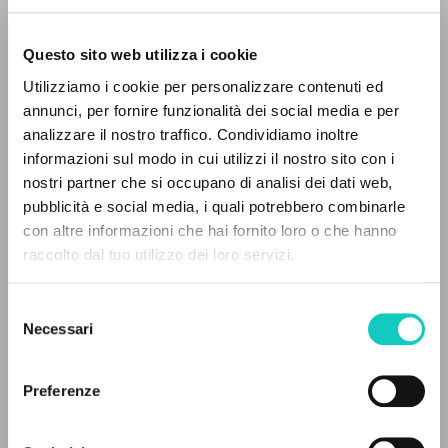
Questo sito web utilizza i cookie
Utilizziamo i cookie per personalizzare contenuti ed
annunci, per fornire funzionalità dei social media e per
IL PROGETTO
analizzare il nostro traffico. Condividiamo inoltre
Giussani Luigi
Autore
informazioni sul modo in cui utilizzi il nostro sito con i
Il portale raccoglie e rende accessibili gli scritti
nostri partner che si occupano di analisi dei dati web,
Spagnolo
di Luigi Giussani: quasi 5000 voci bibliografiche,
pubblicità e social media, i quali potrebbero combinarle
Litterae Communionis-Huellas
testi integrali in 5 lingue e percorsi tematici
con altre informazioni che hai fornito loro o che hanno
2000
dedicati.
Pagine: 16
raccolto dal tuo utilizzo dei loro servizi.
Selezione
NAVIGA
Necessari
del
ULTIMO AGGIORNAMENTO
consenso
10/01/2024
Ricerca avanzata »
Il PerCorso
Preferenze
Contatti
Login