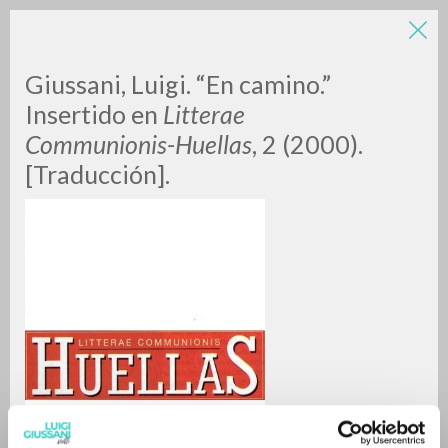
Giussani, Luigi. “En camino.”
Insertido en
Litterae
Communionis-Huellas
, 2 (2000).
[Traducción].
A
Z
0
DOCUMENTI TROVATI
RISULTATI SUCCESSIVI