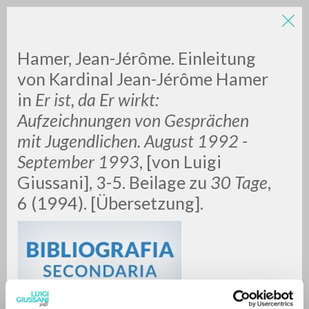
Hamer, Jean-Jérôme.
Einleitung
von Kardinal Jean-Jérôme Hamer
in
Er ist, da Er wirkt:
Aufzeichnungen von Gesprächen
mit Jugendlichen.
August 1992 -
September 1993
, [von Luigi
RICERCA AVANZATA »
Giussani], 3-5. Beilage zu
30 Tage
,
A
Z
6 (1994). [Übersetzung].
0
DOCUMENTI TROVATI
RISULTATI SUCCESSIVI