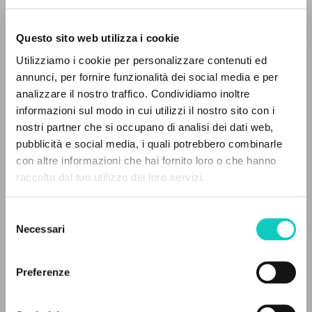
Questo sito web utilizza i cookie
Utilizziamo i cookie per personalizzare contenuti ed
annunci, per fornire funzionalità dei social media e per
analizzare il nostro traffico. Condividiamo inoltre
informazioni sul modo in cui utilizzi il nostro sito con i
nostri partner che si occupano di analisi dei dati web,
pubblicità e social media, i quali potrebbero combinarle
IL PROGETTO
con altre informazioni che hai fornito loro o che hanno
Giussani Luigi
Autore
raccolto dal tuo utilizzo dei loro servizi.
Il portale raccoglie e rende accessibili gli scritti
Hamer Jean Jérôme
Autore
di Luigi Giussani: quasi 5000 voci bibliografiche,
Selezione
testi integrali in 5 lingue e percorsi tematici
Tedesco
Necessari
del
30 Tage
dedicati.
consenso
1994
Pagine: 3
Preferenze
NAVIGA