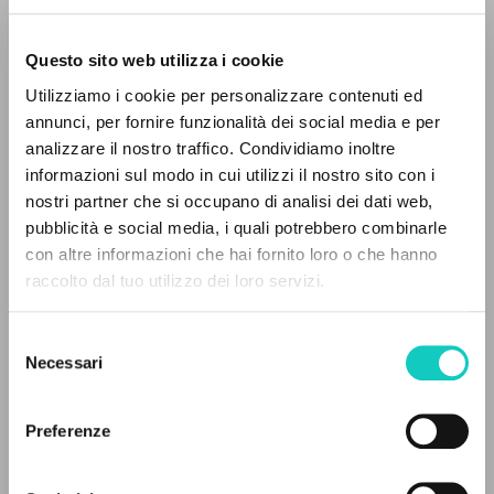
Questo sito web utilizza i cookie
Utilizziamo i cookie per personalizzare contenuti ed
annunci, per fornire funzionalità dei social media e per
Giussani Luigi
Autore
IL PROGETTO
analizzare il nostro traffico. Condividiamo inoltre
informazioni sul modo in cui utilizzi il nostro sito con i
Il portale raccoglie e rende accessibili gli scritti
Italiano
nostri partner che si occupano di analisi dei dati web,
Il Nuovo Areopago
di Luigi Giussani: quasi 5000 voci bibliografiche,
pubblicità e social media, i quali potrebbero combinarle
1996
testi integrali in 5 lingue e percorsi tematici
con altre informazioni che hai fornito loro o che hanno
Pagine: 6
dedicati.
raccolto dal tuo utilizzo dei loro servizi.
Selezione
NAVIGA
ULTIMO AGGIORNAMENTO
Necessari
del
11/01/2024
consenso
Ricerca avanzata »
Il PerCorso
Preferenze
Contatti
Login
LEGGI IL FULL TEXT NELL'EDIZIONE