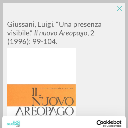
Giussani, Luigi. “Una presenza
visibile.”
Il nuovo Areopago
, 2
(1996): 99-104.
A
Z
0
DOCUMENTI TROVATI
RISULTATI SUCCESSIVI