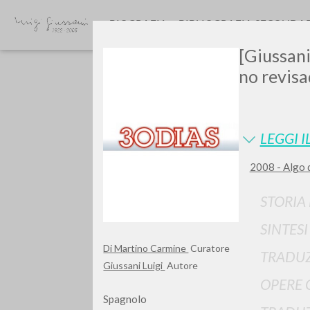
BIOGRAFIA
BIBLIOGRAFIA SECONDA
[Giussani
no revisa
LEGGI I
2008 - Algo 
GIU
STORIA
SINTES
Di Martino Carmine
Curatore
TRADUZ
Giussani Luigi
Autore
OPERE 
Spagnolo