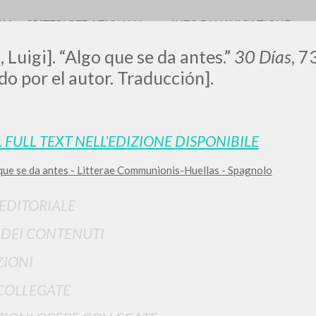
RIA
CRITERI REDAZIONALI
INFO DI NAVIGAZIONE
, Luigi]. “Algo que se da antes.”
30 Días
, 7
do por el autor. Traducción].
LUIGI
L FULL TEXT NELL'EDIZIONE DISPONIBILE
que se da antes - Litterae Communionis-Huellas - Spagnolo
SSANI
 EDITORIALE
scritti
I DEI CONTENUTI
IONI
COLLEGATE