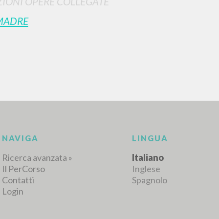
IONI OPERE COLLEGATE
MADRE
RICERCA AVANZATA
i risultati ancora più precisi? Utilizza la
0
DOCUMENTI TROVATI
Visualizza dettagli per tipologia
LINGUA
AUTORE
ANNO