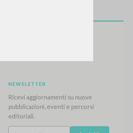
CERCA
Frase esatta
 »
ATTIVITÀ RECENTI
A
Z