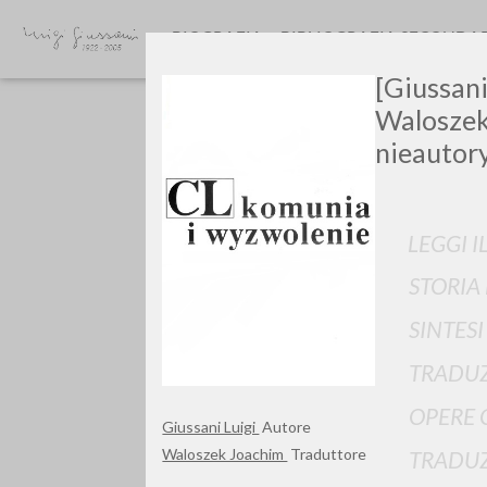
BIOGRAFIA
BIBLIOGRAFIA SECONDA
[Giussani
Waloszek
nieautor
LEGGI I
GIU
STORIA
SINTES
TRADUZ
OPERE 
Giussani Luigi
Autore
Waloszek Joachim
Traduttore
TRADUZ