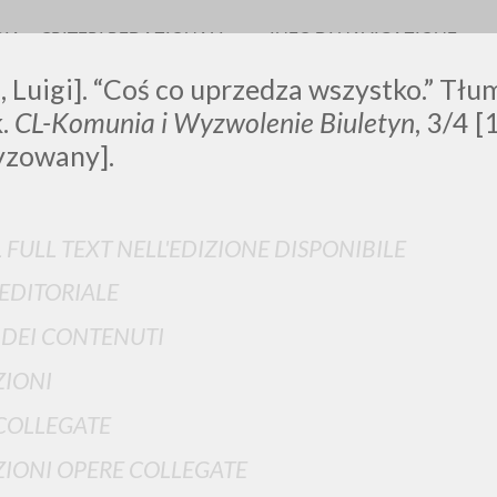
RIA
CRITERI REDAZIONALI
INFO DI NAVIGAZIONE
, Luigi]. “Coś co uprzedza wszystko.” Tł
.
CL-Komunia i Wyzwolenie Biuletyn
, 3/4 [
yzowany].
LUIGI
L FULL TEXT NELL'EDIZIONE DISPONIBILE
SSANI
 EDITORIALE
I DEI CONTENUTI
scritti
IONI
COLLEGATE
IONI OPERE COLLEGATE