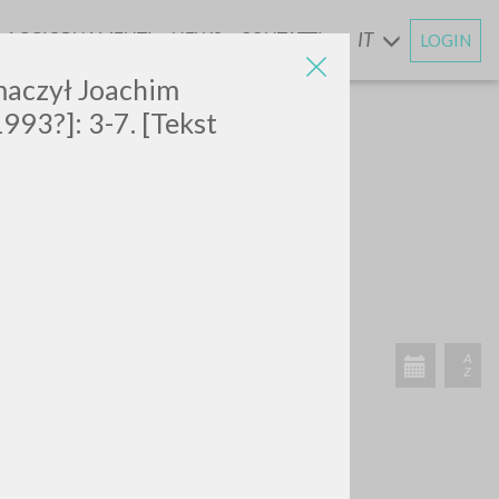
AGGIORNAMENTI
NEWS
CONTATTI
IT
LOGIN
E
umaczył Joachim
1993?]: 3-7. [Tekst