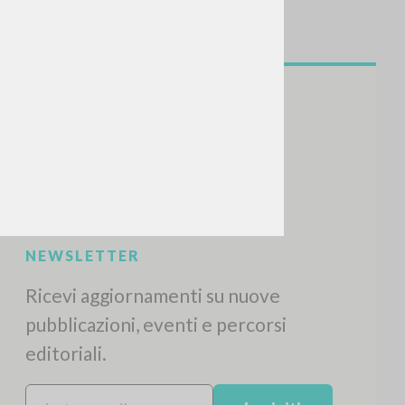
CERCA
Frase esatta
 »
ATTIVITÀ RECENTI
A
Z