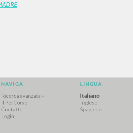
MADRE
RICERCA AVANZATA
i risultati ancora più precisi? Utilizza la
0
DOCUMENTI TROVATI
Visualizza dettagli per tipologia
LINGUA
AUTORE
ANNO