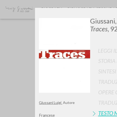
BIOGRAFIA
BIBLIOGRAFIA SECONDA
Giussani,
Traces
, 9
LEGGI I
STORIA
Vuo
SINTES
TRADUZ
OPERE 
TIPOLOGIA OPERA
TRADUZ
Giussani Luigi
Autore
TESTO 
Francese