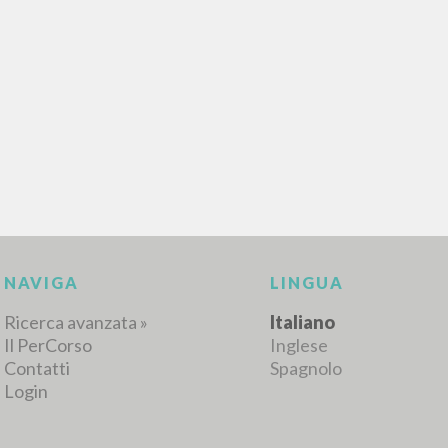
RISULTATI SUCCESSIVI
NAVIGA
LINGUA
Ricerca avanzata »
Italiano
Il PerCorso
Inglese