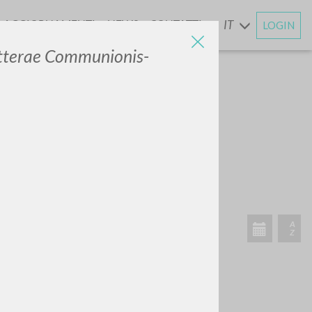
AGGIORNAMENTI
NEWS
CONTATTI
IT
LOGIN
E
tterae Communionis-
CERCA
Frase esatta
 »
ATTIVITÀ RECENTI
A
Z