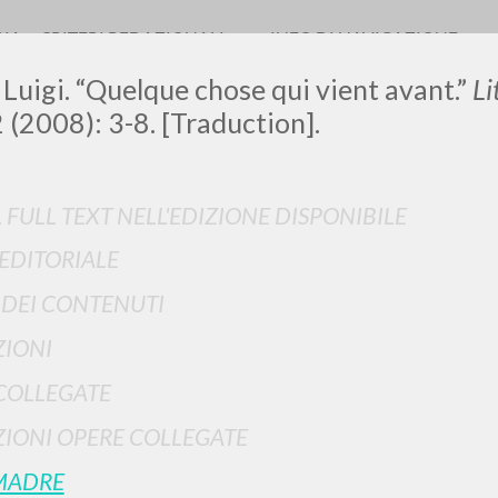
RIA
CRITERI REDAZIONALI
INFO DI NAVIGAZIONE
 Luigi. “Quelque chose qui vient avant.”
Li
2 (2008): 3-8. [Traduction].
L FULL TEXT NELL'EDIZIONE DISPONIBILE
 EDITORIALE
RICERCA AVANZATA
i risultati ancora più precisi? Utilizza la
I DEI CONTENUTI
0
DOCUMENTI TROVATI
IONI
Visualizza dettagli per tipologia
COLLEGATE
LINGUA
AUTORE
ANNO
IONI OPERE COLLEGATE
MADRE