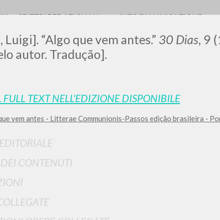
RIA
CRITERI REDAZIONALI
INFO DI NAVIGAZIONE
, Luigi]. “Algo que vem antes.”
30 Dias
, 9 
elo autor. Tradução].
LUIGI
L FULL TEXT NELL'EDIZIONE DISPONIBILE
que vem antes - Litterae Communionis-Passos edição brasileira - P
SSANI
 EDITORIALE
scritti
I DEI CONTENUTI
IONI
COLLEGATE