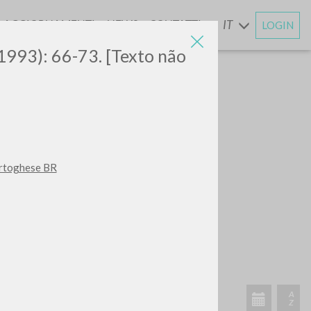
AGGIORNAMENTI
NEWS
CONTATTI
IT
LOGIN
E
(1993): 66-73. [Texto não
ortoghese BR