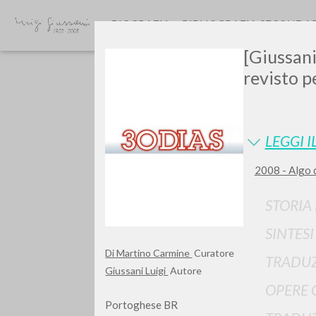
BIOGRAFIA
BIBLIOGRAFIA SECONDA
[Giussani
revisto p
LEGGI I
2008 - Algo 
GIU
STORIA
SINTES
Di Martino Carmine
Curatore
TRADUZ
Giussani Luigi
Autore
OPERE 
Portoghese BR