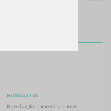
CERCA
Frase esatta
 »
ATTIVITÀ RECENTI
A
Z