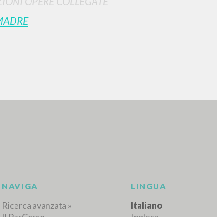
IONI OPERE COLLEGATE
MADRE
RICERCA AVANZATA
i risultati ancora più precisi? Utilizza la
0
DOCUMENTI TROVATI
Visualizza dettagli per tipologia
LINGUA
AUTORE
ANNO