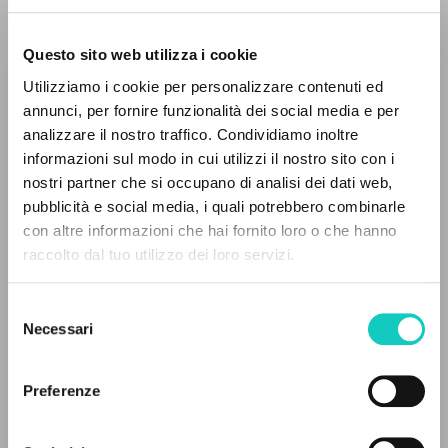
Questo sito web utilizza i cookie
Utilizziamo i cookie per personalizzare contenuti ed
annunci, per fornire funzionalità dei social media e per
IL PROGETTO
analizzare il nostro traffico. Condividiamo inoltre
Giussani Luigi
Autore
informazioni sul modo in cui utilizzi il nostro sito con i
Il portale raccoglie e rende accessibili gli scritti
nostri partner che si occupano di analisi dei dati web,
di Luigi Giussani: quasi 5000 voci bibliografiche,
Jaca Book
pubblicità e social media, i quali potrebbero combinarle
Italiano
testi integrali in 5 lingue e percorsi tematici
con altre informazioni che hai fornito loro o che hanno
1977
dedicati.
raccolto dal tuo utilizzo dei loro servizi.
Pagine: 112
Selezione
NAVIGA
Necessari
del
ULTIMO AGGIORNAMENTO
consenso
Ricerca avanzata »
05/02/2026
Il PerCorso
Preferenze
Contatti
Login