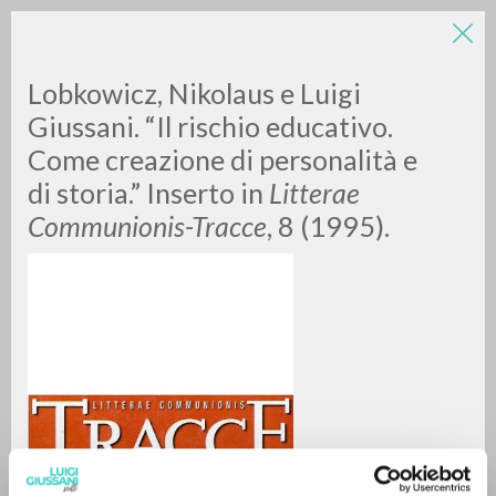
Lobkowicz, Nikolaus e Luigi
Giussani. “Il rischio educativo.
Come creazione di personalità e
di storia.” Inserto in
Litterae
Communionis-Tracce
, 8 (1995).
RICERCA AVANZATA »
A
Z
0
DOCUMENTI TROVATI
RISULTATI SUCCESSIVI