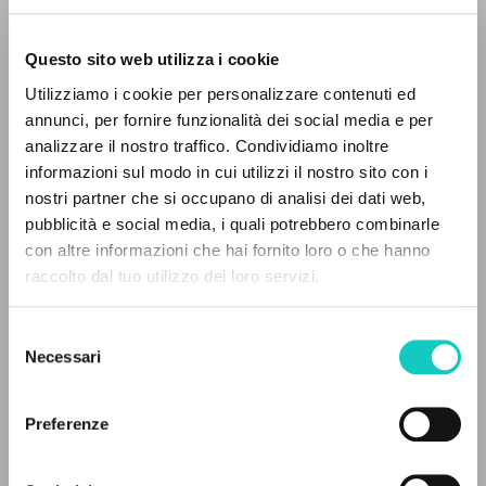
Questo sito web utilizza i cookie
Utilizziamo i cookie per personalizzare contenuti ed
annunci, per fornire funzionalità dei social media e per
analizzare il nostro traffico. Condividiamo inoltre
Giussani Luigi
Autore
informazioni sul modo in cui utilizzi il nostro sito con i
Lobkowicz Nikolaus
Autore
nostri partner che si occupano di analisi dei dati web,
pubblicità e social media, i quali potrebbero combinarle
Italiano
IL PROGETTO
con altre informazioni che hai fornito loro o che hanno
Litterae Communionis-Tracce
raccolto dal tuo utilizzo dei loro servizi.
1995
Il portale raccoglie e rende accessibili gli scritti
Pagine: 12
di Luigi Giussani: quasi 5000 voci bibliografiche,
Selezione
testi integrali in 5 lingue e percorsi tematici
Necessari
del
dedicati.
consenso
ULTIMO AGGIORNAMENTO
Preferenze
15/10/2021
NAVIGA