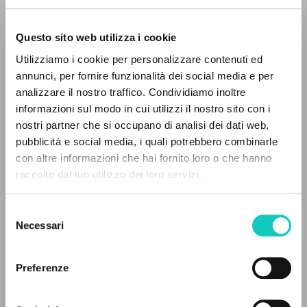
Questo sito web utilizza i cookie
Utilizziamo i cookie per personalizzare contenuti ed
annunci, per fornire funzionalità dei social media e per
analizzare il nostro traffico. Condividiamo inoltre
informazioni sul modo in cui utilizzi il nostro sito con i
nostri partner che si occupano di analisi dei dati web,
pubblicità e social media, i quali potrebbero combinarle
Giussani Luigi
Autore
IL PROGETTO
con altre informazioni che hai fornito loro o che hanno
Lobkowicz Nikolaus
Prefazione
raccolto dal tuo utilizzo dei loro servizi.
Il portale raccoglie e rende accessibili gli scritti
di Luigi Giussani: quasi 5000 voci bibliografiche,
Editorial Almadía - Ediciones Encuentro
Selezione
Spagnolo
testi integrali in 5 lingue e percorsi tematici
Necessari
del
2006
dedicati.
consenso
Pagine: 124
Preferenze
NAVIGA
ULTIMO AGGIORNAMENTO