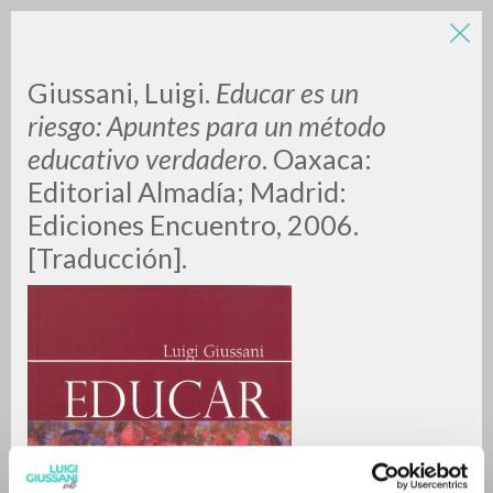
Giussani, Luigi.
Educar es un
riesgo: Apuntes para un método
educativo verdadero
. Oaxaca:
Editorial Almadía; Madrid:
Ediciones Encuentro, 2006.
[Traducción].
RICERCA AVANZATA »
A
Z
0
DOCUMENTI TROVATI
RISULTATI SUCCESSIVI