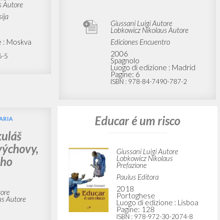
Portoghese BR
Luogo di edizione : São
Paulo
Pagine: 248
ISBN
: 978-8588607491
ARIA
BIBLIOGRAFIA SECONDARIA
lausa
“Prólogo de Nikolaus
ovannoe
Lobkowicz: 1995." En
. Luigi
Educar es un riesgo:
Apuntes para un método
educativo verdadero, de
Luigi Giussani
ore
s Autore
ija