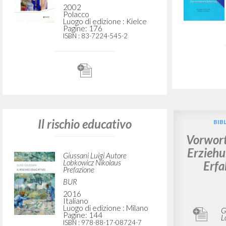
Ryzyko wychowawcze: Jako
Das Wag
tworzenie osobowości i
Zur chr
historii
Giussani Luigi Autore
Lobkowicz Nikolaus
Prefazione
Wydawnictwo Jedność
2002
Polacco
Luogo di edizione : Kielce