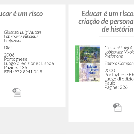
rischio educativo
Il rischio educati
creazione di persona
storia
Giussani Luigi Autore
Lobkowicz Nikolaus
Prefazione
Rizzoli
Giussani Luigi A
Lobkowicz Nikol
2005
Italiano
Litterae Commun
Luogo di edizione : Milano
1995
Pagine: 140
Italiano
ISBN
: 88-17-00730-7
Luogo di edizio
Pagine: 12
car é um risco
Educar é um risc