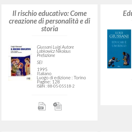
Il rischio educativo
Il 
Giussani Luigi Autore
Lobkowicz Nikolaus
Prefazione
Rizzoli
2014
Italiano
Luogo di edizione : Milano
Pagine: 140
ISBN
: 978-88-17-00730-6
Il rischio educativo: Come
Edu