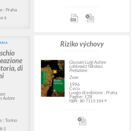
Giussani Luigi Autore
Lobkowicz Nikolaus Autore
e : Moskva
Ediciones Encuentro
2006
6-5
Spagnolo
Luogo di edizione : Madrid
Pagine: 6
ISBN
: 978-84-7490-787-2
Educar é um risco
ARIA
uláš
výchovy,
Giussani Luigi Autore
Lobkowicz Nikolaus
iho
Prefazione
Paulus Editora
2018
tore
Portoghese
us Autore
Luogo di edizione : Lisboa
Pagine: 128
ISBN
: 978-972-30-2074-8
e : Praha