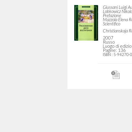
es para un método
A Generative Thou
ativo verdadero
Introduction to t
of Luigi Giuss
Giussani Luigi Autore
Lobkowicz Nikolaus
Prefazione
Buzzi Elisa Curatore 
Ediciones Encuentro
McGill-Queen's Unive
2012
2003
Spagnolo
Inglese
Luogo di edizione : Madrid
Luogo di edizione :
Pagine: 144
Kingston-London-I
ISBN
: 978-84-7490-787-2
Pagine: 202
ISBN
: 0-7735-2631-5
Riskovannoe d
vospitanija
Giussani Luigi A
Lobkowicz Nikol