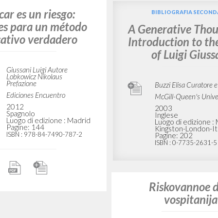
criação de persona
de história
Giussani Luigi Autore
Lobkowicz Nikolaus
Prefazione
DIEL
Giussani Luigi A
Lobkowicz Nikol
2006
Prefazione
Portoghese
Luogo di edizione : Lisboa
Editora Companh
Pagine: 136
2000
ISBN
: 972-8941-04-8
Portoghese B
Luogo di edizio
Paulo
Pagine: 226
ar es un riesgo:
BIBLIOGRAFIA SECOND