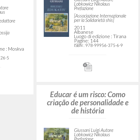
ght: An
Prefácio a Educar é um
he Works
risco: Como criação de
ani
personalidade e de história,
de Luigi Giussani
e Autore
rsity Press
Giussani Luigi Autore
Lobkowicz Nikolaus Autore
Companhia Ilimitada
 Montreal-
2000
thaca
Portoghese BR
Luogo di edizione : São Paulo
Pagine: 6
elo
Rreziku Edukativ
Giussani Luigi Autore
Lobkowicz Nikolaus
utore
Prefazione
aus