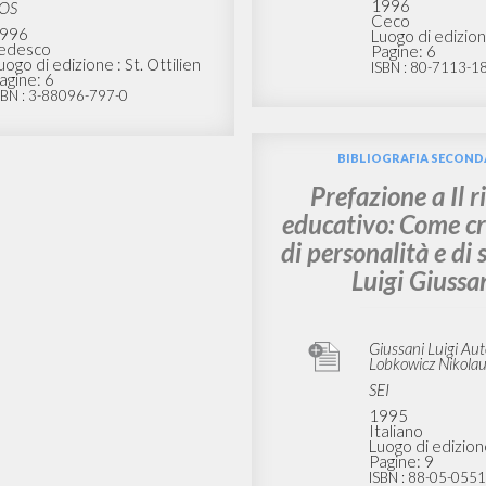
2007
ISBN
: 3-88096-797-0
Russo
Luogo di edizion
Pagine: 9
ISBN
: 5-94270-02
LIOGRAFIA SECONDARIA
BIBLIOGRAFIA SECOND
 zu Das Wagnis der
Předmluva: Mik
ng: Zur christlichen
Lobkowic k Riziko 
hrung, von Luigi
Luigi Giussan
Giussani
Giussani Luigi Au
Lobkowicz Nikola
iussani Luigi Autore
Zvon
obkowicz Nikolaus Autore
1996
OS
Ceco
996
Luogo di edizion