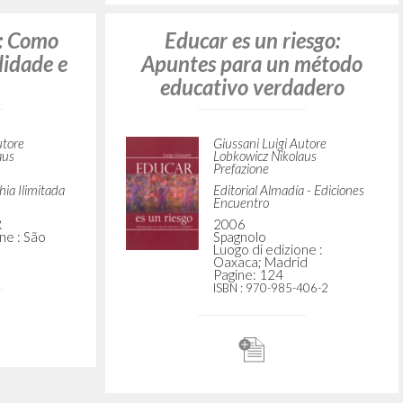
vo. Come
Educar é um risco: Como
lità e di
criação de personalidade e
de história
utore
Giussani Luigi Autore
aus Autore
Lobkowicz Nikolaus
Prefazione
ionis-Tracce
EDUSC
2004
ne : Milano
Portoghese BR
Luogo di edizione : Bauru
Pagine: 224
ISBN
: 85-7460-230-2
o: Como
Educar es un riesgo: