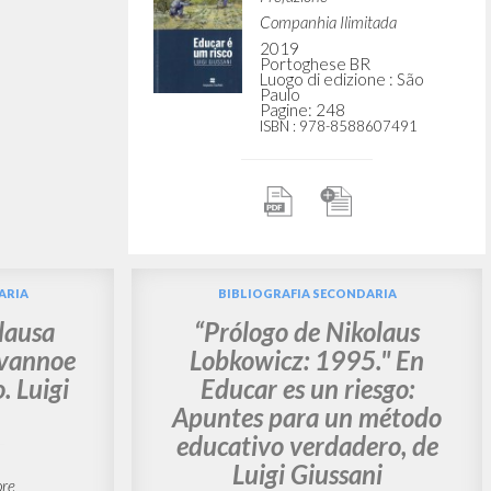
[Associazione Internazionale
per la Solidarietà shis]
edattore
2011
Albanese
ossija
Luogo di edizione : Tirana
Pagine: 144
ISBN
: 978-99956-375-6-9
one : Moskva
026-5
Educar é um risco: Como
criação de personalidade e
de história
Giussani Luigi Autore
Lobkowicz Nikolaus
Prefazione
Companhia Ilimitada
2019