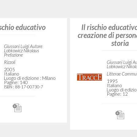
RICERCA AVANZATA
i risultati ancora più precisi? Utilizza la
36
DOCUMENTI TROVATI
Visualizza dettagli per tipologia
LINGUA
AUTORE
ANNO