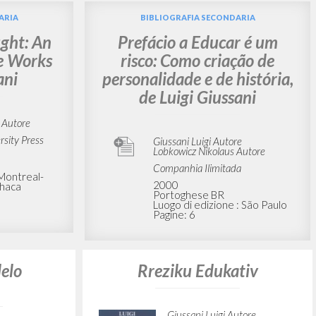
lidade e
Apuntes para un método
educativo verdadero
utore
Giussani Luigi Autore
aus
Lobkowicz Nikolaus
Prefazione
ia Ilimitada
Editorial Almadía - Ediciones
Encuentro
R
2006
ne : São
Spagnolo
Luogo di edizione :
Oaxaca; Madrid
Pagine: 124
ISBN
: 970-985-406-2
ARIA
BIBLIOGRAFIA SECONDARIA