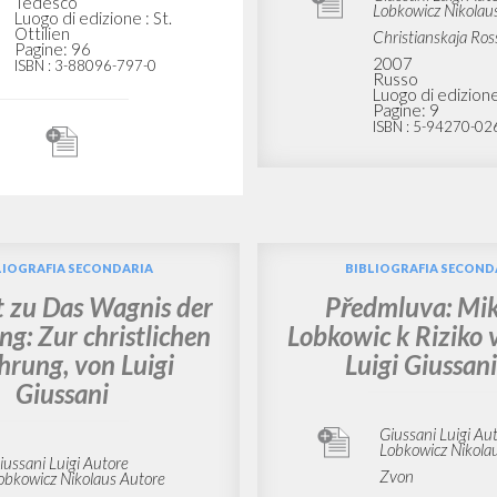
nis der Erziehung:
BIBLIOGRAFIA SECOND
istlichen Erfahrung
Predislovie Niko
Lobkoviča k Risk
delo vospitanija, o
Giussani Luigi Autore
Lobkowicz Nikolaus
Giussani
Prefazione
EOS
1996
Giussani Luigi Aut
Tedesco
Lobkowicz Nikolau
Luogo di edizione : St.
Ottilien
Christianskaja Ross
Pagine: 96