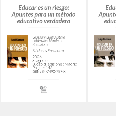
creazione di personalità e di
storia
Giussani Luigi Autore
Lobkowicz Nikolaus
Prefazione
SEI
1995
Italiano
Luogo di edizione : Torino
Pagine: 128
ISBN
: 88-05-05518-2
Educar es un riesgo:
Educ