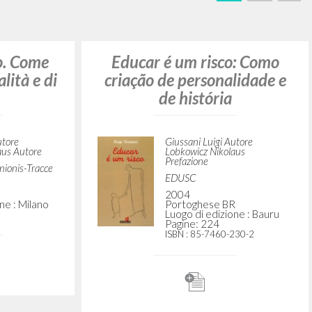
CERCA
Frase esatta
 »
ATTIVITÀ RECENTI
A
Z