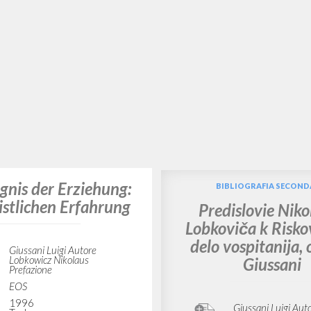
Prefazione
Mazzola Elena R
Scientifico
Christianskaja R
2007
Russo
Luogo di edizi
Pagine: 136
ISBN
: 5-94270-