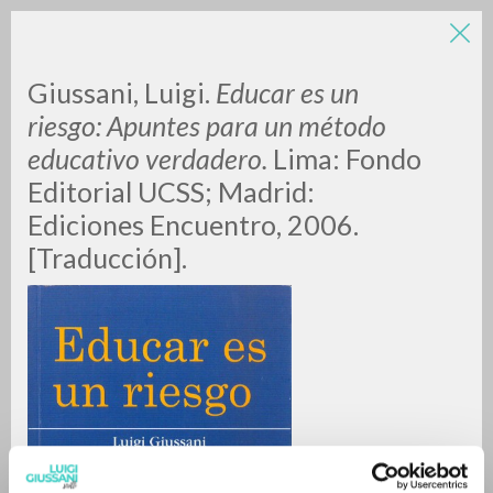
Giussani, Luigi.
Educar es un
riesgo: Apuntes para un método
educativo verdadero.
Lima: Fondo
Editorial UCSS; Madrid:
Ediciones Encuentro, 2006.
[Traducción].
RICERCA AVANZATA »
A
Z
0
DOCUMENTI TROVATI
RISULTATI SUCCESSIVI