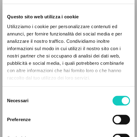
Questo sito web utilizza i cookie
Utilizziamo i cookie per personalizzare contenuti ed
annunci, per fornire funzionalità dei social media e per
analizzare il nostro traffico. Condividiamo inoltre
informazioni sul modo in cui utilizzi il nostro sito con i
nostri partner che si occupano di analisi dei dati web,
pubblicità e social media, i quali potrebbero combinarle
Giussani Luigi
Autore
IL PROGETTO
con altre informazioni che hai fornito loro o che hanno
Lobkowicz Nikolaus
Prefazione
raccolto dal tuo utilizzo dei loro servizi.
Il portale raccoglie e rende accessibili gli scritti
Fondo Editorial UCSS - Ediciones Encuentro
di Luigi Giussani: quasi 5000 voci bibliografiche,
Selezione
Spagnolo
testi integrali in 5 lingue e percorsi tematici
Necessari
2006
del
dedicati.
Pagine: 140
consenso
Preferenze
NAVIGA
ULTIMO AGGIORNAMENTO