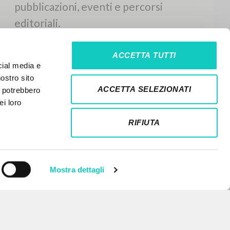
ACCETTA TUTTI
cial media e
nostro sito
ACCETTA SELEZIONATI
i potrebbero
ei loro
RIFIUTA
Mostra dettagli
NEWSLETTER
Ricevi aggiornamenti su nuove
pubblicazioni, eventi e percorsi
editoriali.