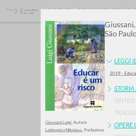
BIOGRAFIA
BIBLIOGRAFIA SECONDA
Giussani,
São Paulo
LEGGI I
2019 - Educa
GIU
STORIA
SINTES
TRADUZ
Giussani Luigi
Autore
OPERE 
Lobkowicz Nikolaus
Prefazione