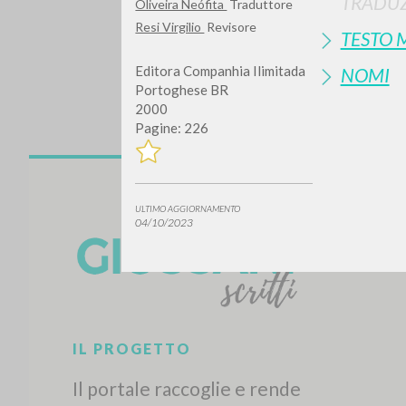
TRADUZ
Oliveira Neófita
Traduttore
Resi Virgilio
Revisore
TESTO 
Editora Companhia Ilimitada
NOMI
Portoghese BR
2000
Pagine: 226
Vuo
ULTIMO AGGIORNAMENTO
04/10/2023
TIPOLOGIA OPERA