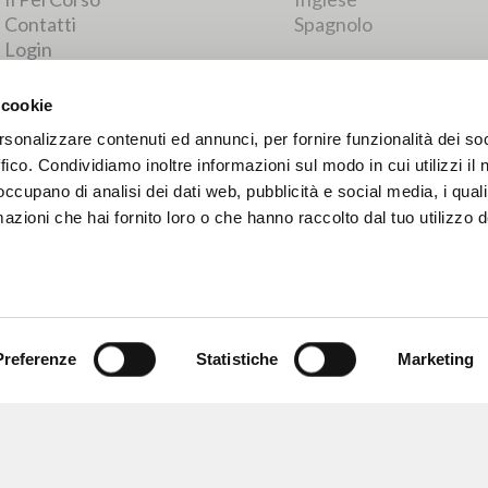
RISULTATI SUCCESSIVI
 cookie
rsonalizzare contenuti ed annunci, per fornire funzionalità dei so
ffico. Condividiamo inoltre informazioni sul modo in cui utilizzi il 
 occupano di analisi dei dati web, pubblicità e social media, i qual
azioni che hai fornito loro o che hanno raccolto dal tuo utilizzo d
Preferenze
Statistiche
Marketing
NAVIGA
LINGUA
Ricerca avanzata »
Italiano
Il PerCorso
Inglese
Contatti
Spagnolo