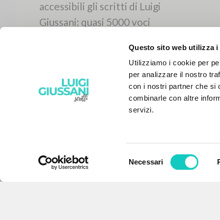
Questo sito web utilizza i
Utilizziamo i cookie per pe
per analizzare il nostro tra
con i nostri partner che si
combinarle con altre inform
servizi.
Selezione
Necessari
IL PROGETTO
del
consenso
Il portale raccoglie e rende
accessibili gli scritti di Luigi
Giussani: quasi 5000 voci