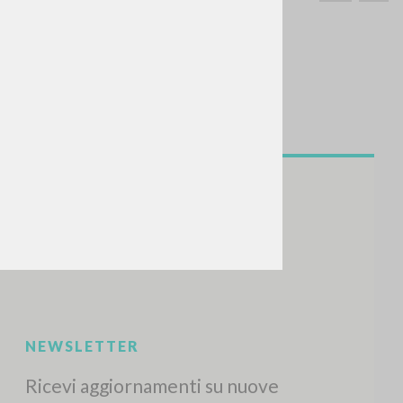
CERCA
Frase esatta
 »
ATTIVITÀ RECENTI
A
Z