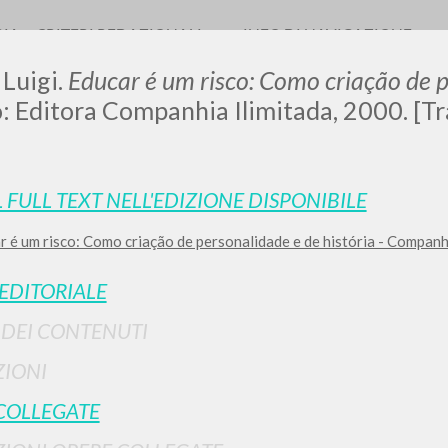
RIA
CRITERI REDAZIONALI
INFO DI NAVIGAZIONE
 Luigi.
Educar é um risco: Como criação de p
: Editora Companhia Ilimitada, 2000. [Tr
LUIGI
L FULL TEXT NELL'EDIZIONE DISPONIBILE
r é um risco: Como criação de personalidade e de história - Companh
SSANI
 EDITORIALE
scritti
I DEI CONTENUTI
IONI
COLLEGATE