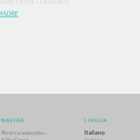
IONI OPERE COLLEGATE
MADRE
RICERCA AVANZATA
i risultati ancora più precisi? Utilizza la
0
DOCUMENTI TROVATI
Visualizza dettagli per tipologia
LINGUA
AUTORE
ANNO