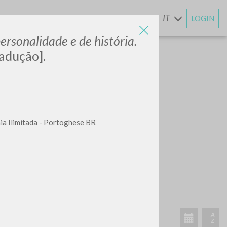
AGGIORNAMENTI
NEWS
CONTATTI
IT
LOGIN
E
ersonalidade e de história.
adução].
ia Ilimitada - Portoghese BR