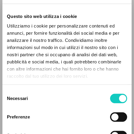
Questo sito web utilizza i cookie
Utilizziamo i cookie per personalizzare contenuti ed
annunci, per fornire funzionalità dei social media e per
IL PROGETTO
analizzare il nostro traffico. Condividiamo inoltre
informazioni sul modo in cui utilizzi il nostro sito con i
Il portale raccoglie e rende accessibili gli scritti
nostri partner che si occupano di analisi dei dati web,
Favre Patrice
Traduttore
di Luigi Giussani: quasi 5000 voci bibliografiche,
pubblicità e social media, i quali potrebbero combinarle
Foletti Claudia
Traduttore
testi integrali in 5 lingue e percorsi tematici
con altre informazioni che hai fornito loro o che hanno
Giussani Luigi
Autore
dedicati.
raccolto dal tuo utilizzo dei loro servizi.
Francese
Litterae Communionis-CL
Selezione
NAVIGA
Necessari
1995
del
Pagine: 22
consenso
Ricerca avanzata »
Il PerCorso
Preferenze
Contatti
Login
ULTIMO AGGIORNAMENTO