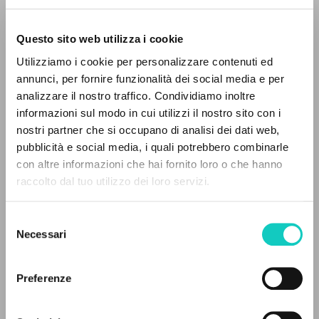
Questo sito web utilizza i cookie
RICERCA AVANZATA »
Utilizziamo i cookie per personalizzare contenuti ed
A
Z
annunci, per fornire funzionalità dei social media e per
Giussani Luigi
Autore
analizzare il nostro traffico. Condividiamo inoltre
0
DOCUMENTI TROVATI
informazioni sul modo in cui utilizzi il nostro sito con i
Portoghese BR
CL-Comunhão e Libertação
nostri partner che si occupano di analisi dei dati web,
1991
pubblicità e social media, i quali potrebbero combinarle
Pagine: 3
con altre informazioni che hai fornito loro o che hanno
raccolto dal tuo utilizzo dei loro servizi.
RISULTATI SUCCESSIVI
Selezione
ULTIMO AGGIORNAMENTO
02/08/2024
Necessari
del
consenso
Preferenze
LEGGI IL FULL TEXT NELL'EDIZIONE