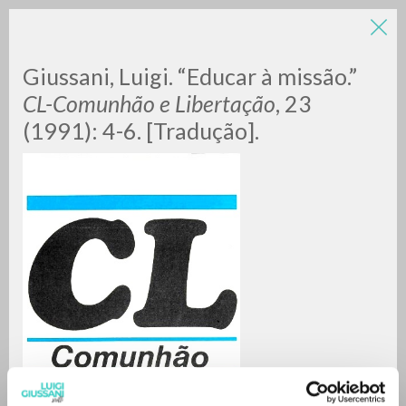
LUIGI
Giussani, Luigi. “Educar à missão.”
CL-Comunhão e Libertação
, 23
(1991): 4-6. [Tradução].
GIUSSANI
scritti