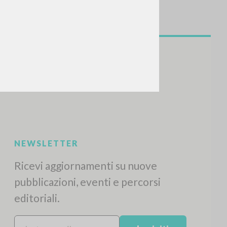
CERCA
Frase esatta
 »
ATTIVITÀ RECENTI
A
Z