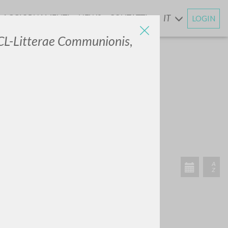
AGGIORNAMENTI
NEWS
CONTATTI
IT
LOGIN
E
CL-Litterae Communionis
,