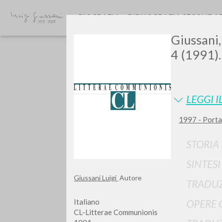
BIOGRAFIA
BIBLIOGRAFIA SECONDA
Giussani,
4 (1991).
LEGGI I
1997 - Porta 
GIU
STORIA
SINTES
Giussani Luigi
Autore
TRADUZ
Italiano
OPERE 
CL-Litterae Communionis