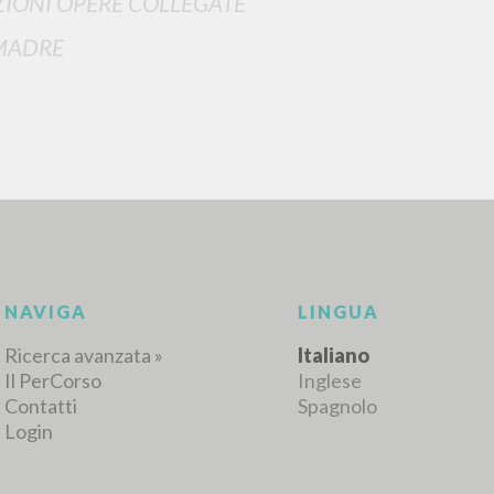
IONI OPERE COLLEGATE
MADRE
RICERCA AVANZATA
i risultati ancora più precisi? Utilizza la
0
DOCUMENTI TROVATI
Visualizza dettagli per tipologia
LINGUA
AUTORE
ANNO