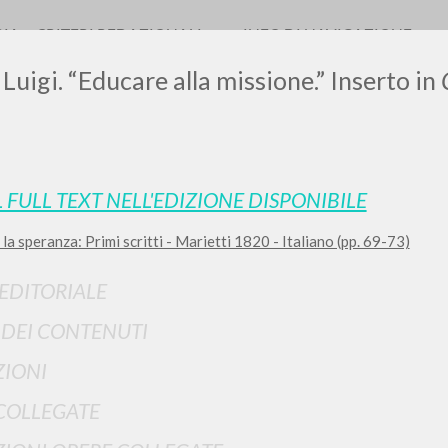
RIA
CRITERI REDAZIONALI
INFO DI NAVIGAZIONE
 Luigi. “Educare alla missione.” Inserto in
LUIGI
L FULL TEXT NELL'EDIZIONE DISPONIBILE
la speranza: Primi scritti - Marietti 1820 - Italiano (pp. 69-73)
SSANI
 EDITORIALE
scritti
I DEI CONTENUTI
IONI
COLLEGATE