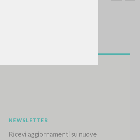
CERCA
Frase esatta
 »
ATTIVITÀ RECENTI
A
Z