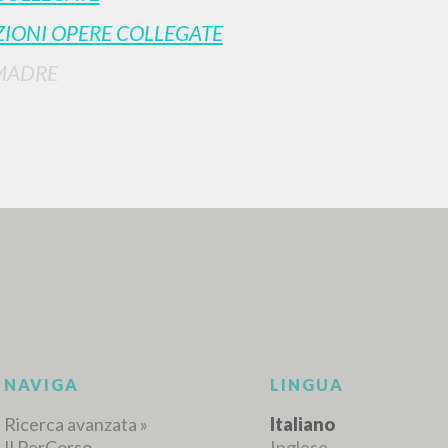
IONI OPERE COLLEGATE
MADRE
RICERCA AVANZATA
i risultati ancora più precisi? Utilizza la
0
DOCUMENTI TROVATI
Visualizza dettagli per tipologia
LINGUA
AUTORE
ANNO