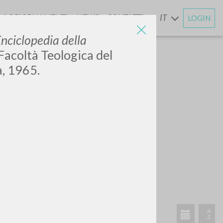
AGGIORNAMENTI
NEWS
CONTATTI
IT
LOGIN
E
nciclopedia della
 Facoltà Teologica del
a, 1965.