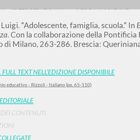
RIA
CRITERI REDAZIONALI
INFO DI NAVIGAZIONE
 Luigi. “Adolescente, famiglia, scuola.” In
E
nza
. Con la collaborazione della Pontificia
 di Milano, 263-286. Brescia: Querinian
LUIGI
L FULL TEXT NELL'EDIZIONE DISPONIBILE
SSANI
hio educativo - Rizzoli - Italiano (pp. 65-110)
 EDITORIALE
scritti
I DEI CONTENUTI
IONI
COLLEGATE