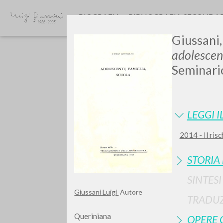
BIOGRAFIA
BIBLIOGRAFIA SECONDA
Giussani,
adolesce
Seminario
LEGGI I
GIU
2014 - Il risc
STORIA
SINTES
Giussani Luigi
Autore
TRADUZ
Queriniana
OPERE 