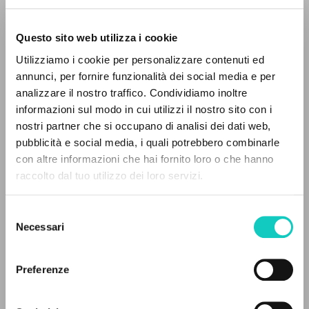
Questo sito web utilizza i cookie
RICERCA AVANZATA »
Utilizziamo i cookie per personalizzare contenuti ed
A
Z
annunci, per fornire funzionalità dei social media e per
Giussani Luigi
Autore
analizzare il nostro traffico. Condividiamo inoltre
0
DOCUMENTI TROVATI
informazioni sul modo in cui utilizzi il nostro sito con i
Jaca Book
nostri partner che si occupano di analisi dei dati web,
Italiano
pubblicità e social media, i quali potrebbero combinarle
1988
con altre informazioni che hai fornito loro o che hanno
Pagine: 112
raccolto dal tuo utilizzo dei loro servizi.
RISULTATI SUCCESSIVI
Selezione
Necessari
ULTIMO AGGIORNAMENTO
del
15/04/2025
consenso
Preferenze
LEGGI IL FULL TEXT NELL'EDIZIONE