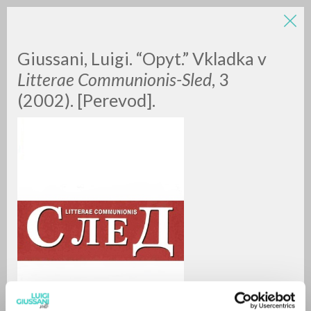
LUIGI
Giussani, Luigi. “Opyt.” Vkladka v
Litterae Communionis-Sled
, 3
(2002). [Perevod].
GIUSSANI
scritti