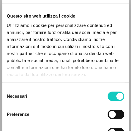
Questo sito web utilizza i cookie
RICERCA AVANZATA »
Utilizziamo i cookie per personalizzare contenuti ed
A
Z
annunci, per fornire funzionalità dei social media e per
Giussani Luigi
Autore
analizzare il nostro traffico. Condividiamo inoltre
0
DOCUMENTI TROVATI
informazioni sul modo in cui utilizzi il nostro sito con i
Russo
Litterae Communionis-Sled
nostri partner che si occupano di analisi dei dati web,
2002
pubblicità e social media, i quali potrebbero combinarle
Pagine: 4
con altre informazioni che hai fornito loro o che hanno
raccolto dal tuo utilizzo dei loro servizi.
RISULTATI SUCCESSIVI
Selezione
ULTIMO AGGIORNAMENTO
19/01/2024
Necessari
del
consenso
Preferenze
LEGGI IL FULL TEXT NELL'EDIZIONE
DISPONIBILE