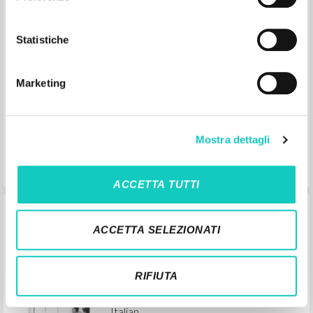
Giussani Luigi Author
Prades López Javier Maria Author
Alberto Stefano Author
Statistiche
BUR
2019
Italian
Marketing
Place of publication :
Pages: 240
ISBN
: 978-88-17-05919-0
Mostra dettagli
ACCETTA TUTTI
Dall'utopia alla presenza: (1975-1978)
ACCETTA SELEZIONATI
Giussani Luigi Author
Carrón Julián Preface
RIFIUTA
BUR
2006
Italian