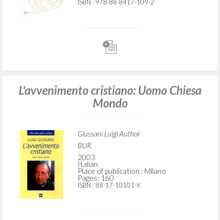
ISBN
: 978-88-8417-109-2
L'avvenimento cristiano: Uomo Chiesa
Mondo
Giussani Luigi Author
BUR
2003
Italian
Place of publication : Milano
Pages: 160
ISBN
: 88-17-10101-X