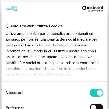
Il senso religioso: Volume primo del
PerCorso
Questo sito web utilizza i cookie
Giussani Luigi Author
Stafford James Francis Preface
Utilizziamo i cookie per personalizzare contenuti ed
Rizzoli
annunci, per fornire funzionalità dei social media e per
2010
analizzare il nostro traffico. Condividiamo inoltre
Italian
Place of publication : Milano
informazioni sul modo in cui utilizzi il nostro sito con i
Pages: 234
nostri partner che si occupano di analisi dei dati web,
ISBN
: 978-88-17-04590-2
pubblicità e social media, i quali potrebbero combinarle
con altre informazioni che hai fornito loro o che hanno
raccolto dal tuo utilizzo dei loro servizi.
Selezione
Necessari
del
Generare tracce nella storia del mondo
consenso
Preferenze