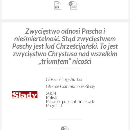
Zwycięstwo odnosi Pascha i
nieśmiertelność. Stąd zwycięstwem
Paschy jest lud Chrześcijański. To jest
zwycięstwo Chrystusa nad wszelkim
„triumfem” nicości
Giussani Luigi Author
Litterae Communionis-Ślady
2004
Polish
Place of publication : Łódź
Pages: 3