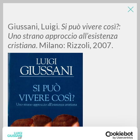
Giussani, Luigi.
Si può vivere così?:
Uno strano approccio all’esistenza
cristiana
. Milano: Rizzoli, 2007.
ADVANCED SEARCH »
A
Z
0
RESULTS FOUND
MORE RESULTS