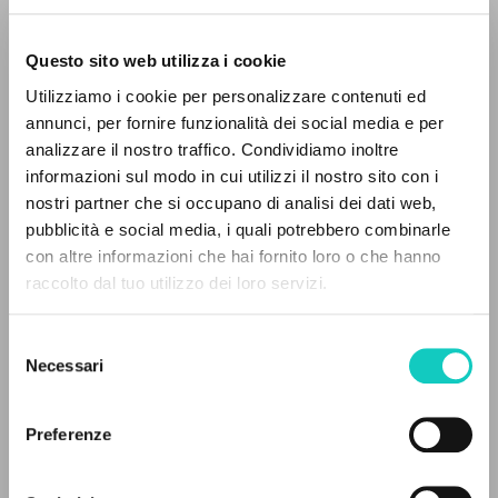
Questo sito web utilizza i cookie
Utilizziamo i cookie per personalizzare contenuti ed
annunci, per fornire funzionalità dei social media e per
analizzare il nostro traffico. Condividiamo inoltre
informazioni sul modo in cui utilizzi il nostro sito con i
Giussani Luigi
Author
nostri partner che si occupano di analisi dei dati web,
pubblicità e social media, i quali potrebbero combinarle
Rizzoli
THE PROJECT
Italian
con altre informazioni che hai fornito loro o che hanno
2007
raccolto dal tuo utilizzo dei loro servizi.
The portal collects and gives access to the
Pages: 468
writings of Luigi Giussani: nearly 5,000
Selezione
bibliographic references, full texts in 5
Necessari
del
languages, and dedicated thematic sections.
consenso
LATEST UPDATE
05/06/2025
Preferenze
BROWSE