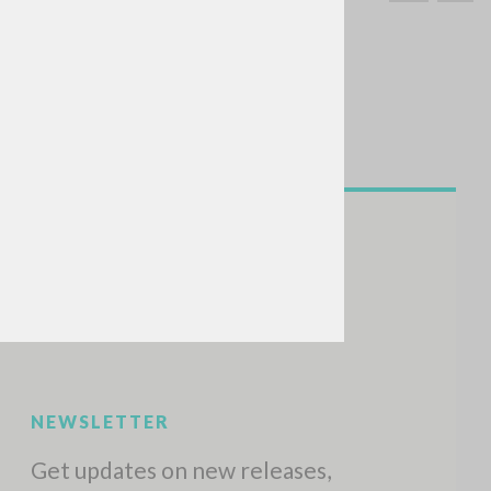
SEARCH
Exact phrase
CH »
RECENT ACTIVITIES
A
Z