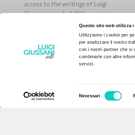
Questo sito web utilizza i
Utilizziamo i cookie per pe
per analizzare il nostro tra
con i nostri partner che si
combinarle con altre inform
servizi.
Selezione
Necessari
del
THE PROJECT
consenso
The portal collects and gives
access to the writings of Luigi
Giussani: nearly 5,000