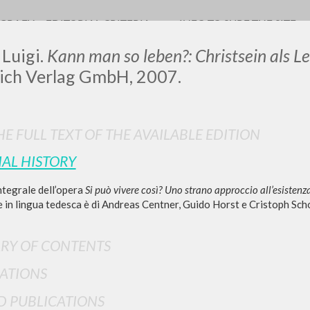
OGRAFY
EDITORIAL CRITERIA
INFO TO SURF THE SITE
 Luigi.
Kann man so leben?: Christsein als 
rich Verlag GmbH, 2007.
LUIGI
E FULL TEXT OF THE AVAILABLE EDITION
IAL HISTORY
SSANI
ntegrale dell’opera
Si può vivere così? Uno strano approccio all’esistenz
 in lingua tedesca è di Andreas Centner, Guido Horst e Cristoph Scho
scritti
RY OF CONTENTS
ATIONS
D PUBLICATIONS