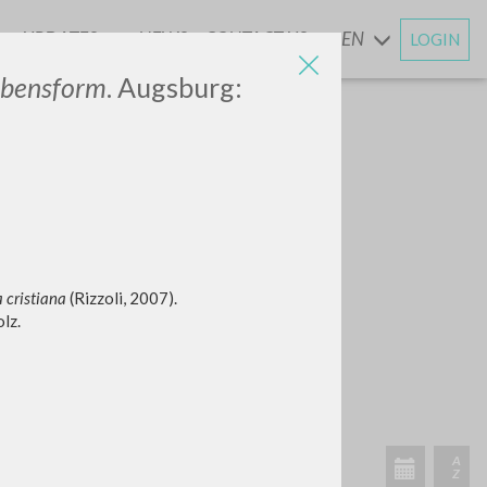
UPDATES
NEWS
CONTACT US
EN
LOGIN
AND
Lebensform
. Augsburg:
a cristiana
(Rizzoli, 2007).
lz.