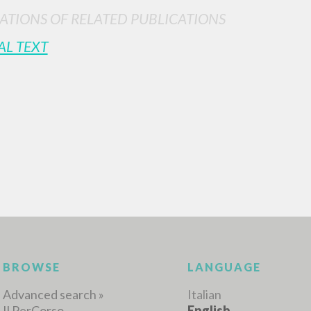
ATIONS OF RELATED PUBLICATIONS
AL TEXT
ADVANCED SEAR
ou want even more precise results? Use the
0
RESULTS FOUND
View details by type
LANGUAGE
AUTHOR
YEAR