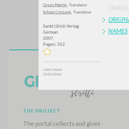
Groos Martin
Translator
TRANSL
Scholz Cristoph
Translator
ORIGIN
Sankt Ulrich Verlag
NAMES
German
2007
Pages: 352
Do y
LATEST UPDATE
25/05/2026
TYPE OF WORK