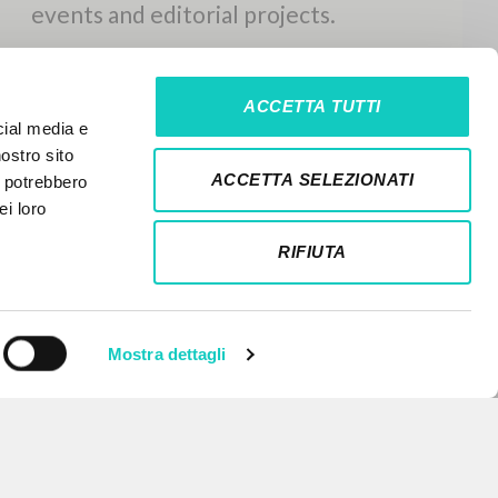
ACCETTA TUTTI
cial media e
nostro sito
ACCETTA SELEZIONATI
i potrebbero
ei loro
RIFIUTA
Mostra dettagli
NEWSLETTER
Get updates on new releases,
events and editorial projects.