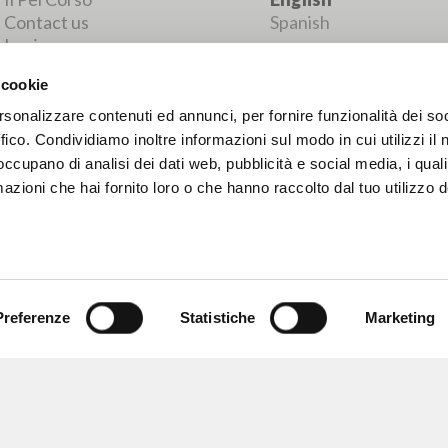
MORE RESULTS
 cookie
rsonalizzare contenuti ed annunci, per fornire funzionalità dei so
ffico. Condividiamo inoltre informazioni sul modo in cui utilizzi il 
 occupano di analisi dei dati web, pubblicità e social media, i qual
azioni che hai fornito loro o che hanno raccolto dal tuo utilizzo d
Preferenze
Statistiche
Marketing
BROWSE
LANGUAGE
Advanced search »
Italian
Il PerCorso
English
Contact us
Spanish