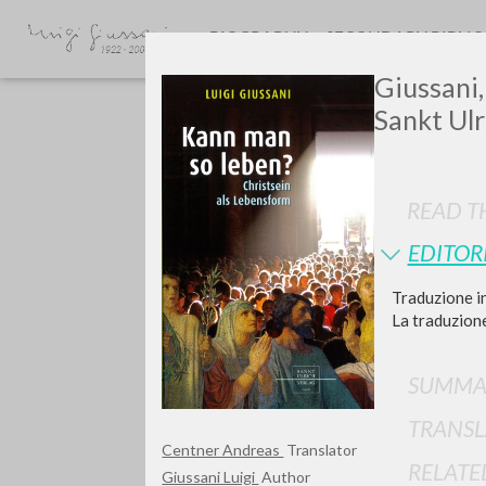
BIOGRAPHY
SECONDARY BIBLI
Giussani,
Sankt Ul
READ TH
EDITOR
GIU
Traduzione i
La traduzione
SUMMA
TRANSL
Centner Andreas
Translator
RELATE
Giussani Luigi
Author