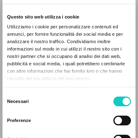
Questo sito web utilizza i cookie
ADVANCED SEARCH »
Utilizziamo i cookie per personalizzare contenuti ed
A
Z
annunci, per fornire funzionalità dei social media e per
analizzare il nostro traffico. Condividiamo inoltre
Giussani Luigi
Author
0
RESULTS FOUND
informazioni sul modo in cui utilizzi il nostro sito con i
nostri partner che si occupano di analisi dei dati web,
Portoghese BR
pubblicità e social media, i quali potrebbero combinarle
Litterae Communionis-CL
con altre informazioni che hai fornito loro o che hanno
1995
Pages: 1
raccolto dal tuo utilizzo dei loro servizi.
MORE RESULTS
Selezione
Necessari
del
LATEST UPDATE
consenso
28/02/2025
Preferenze