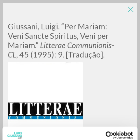
LUIGI
Giussani, Luigi. “Per Mariam:
Veni Sancte Spiritus, Veni per
Mariam.”
Litterae Communionis-
GIUSSANI
CL
, 45 (1995): 9. [Tradução].
scritti