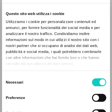
Questo sito web utilizza i cookie
ADVANCED SEARCH »
Utilizziamo i cookie per personalizzare contenuti ed
A
Z
annunci, per fornire funzionalità dei social media e per
Giussani Luigi
Author
analizzare il nostro traffico. Condividiamo inoltre
0
RESULTS FOUND
informazioni sul modo in cui utilizzi il nostro sito con i
English
nostri partner che si occupano di analisi dei dati web,
Litterae Communionis
pubblicità e social media, i quali potrebbero combinarle
1995
con altre informazioni che hai fornito loro o che hanno
Pages: 3
raccolto dal tuo utilizzo dei loro servizi.
MORE RESULTS
Selezione
LATEST UPDATE
Necessari
del
23/06/2021
consenso
Preferenze
READ THE FULL TEXT OF THE AVAILABLE