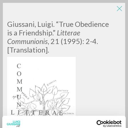
LUIGI
Giussani, Luigi. “True Obedience
is a Friendship.”
Litterae
Communionis
, 21 (1995): 2-4.
GIUSSANI
[Translation].
scritti